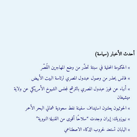
أحدث الأخبار (سياسة)
» الحكومة المحلية في سبتة تحذّر من وضع المهاجرين القُصّر
» فانس يحذر من وصول عبدول المصري لرئاسة البيت الأبيض
» أنباء عن فوز عبدول المصري بالترشح لمجلس الشيوخ الأمريكي عن ولاية
ميشيغان
» الحوثيون يعلنون استهداف سفينة نفط سعودية شمالي البحر الأحمر
» نيوزويك: إيران وجدت “سلاحًا أقوى من القنبلة النووية”
» اليابان تستعد لحروب الذكاء الاصطناعي