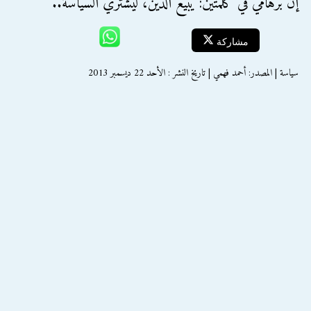
إن برهامي في كلمتين: يبيع الدين، ليشتري السياسة..
مشاركة
سياسة | المصدر: أحمد فهمي | تاريخ النشر : الأحد 22 ديسمبر 2013