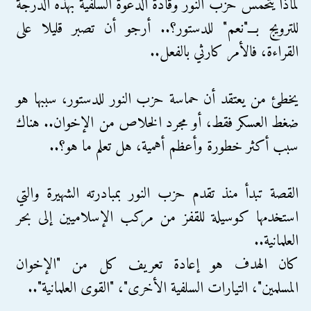
لماذا يتحمس حزب النور وقادة الدعوة السلفية بهذه الدرجة
للترويج بـــ"نعم" للدستور؟.. أرجو أن تصبر قليلا على
القراءة، فالأمر كارثي بالفعل..
يخطئ من يعتقد أن حماسة حزب النور للدستور، سببها هو
ضغط العسكر فقط، أو مجرد الخلاص من الإخوان.. هناك
سبب أكثر خطورة وأعظم أهمية، هل تعلم ما هو؟..
القصة تبدأ منذ تقدم حزب النور بمبادرته الشهيرة والتي
استخدمها كوسيلة للقفز من مركب الإسلاميين إلى بحر
العلمانية..
كان الهدف هو إعادة تعريف كل من "الإخوان
المسلمين"، التيارات السلفية الأخرى"، "القوى العلمانية"..