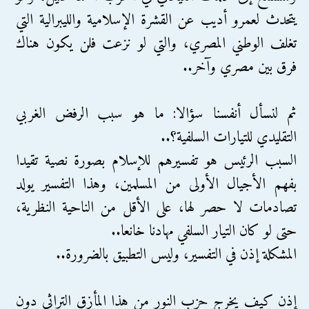
يتحدث لعمرو أديب عن القشرة الإسلامية والليبرالية التي
تغلف الوطني المصري، والتي لو نزعت فلن يكون هناك
فرق بين مصري وآخر..
ثم لنسأل أنفسنا سؤالا: ما هو سبب الرفض الغربي
التقليدي للتيارات السلفية؟..
السبب الرئيس هو تفسيرهم للإسلام بصورة نصية تقيدا
بفهم الأجيال الأولى من المسلمين، وهذا التفسير يولد
تصادمات لا حصر لها، على الأقل من الناحية النظرية،
حتى لو كان التيار السلفي مهادنا خانعا..
المشكلة إذن في التفسير، وليس التطبيق بالضرورة..
إذن كيف يخرج حزب النور من هذا المأزق التراثي دون