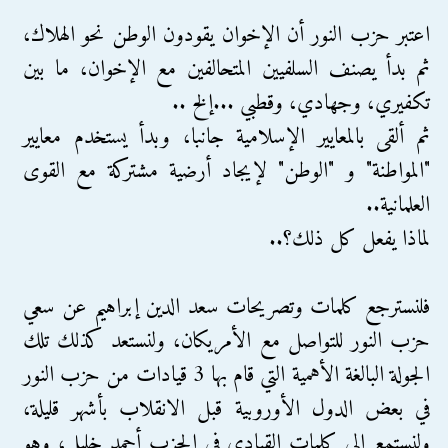
اعتبر حزب النور أن الإخوان يقودون الوطن نحو الهلاك،
ثم بدأ يصنف السلفيين المتحالفين مع الإخوان، ما بين
تكفيري، وجهادي، وقطبي ...إلخ ..
ثم ألقى بالمعايير الإسلامية جانبا، وبدأ يستخدم معايير
"المواطنة" و "الوطن" لإيجاد أرضية مشتركة مع القوى
العلمانية..
لماذا يفعل كل ذلك؟..
فلنسترجع كلمات وتصريحات سعد الدين إبراهيم عن سعي
حزب النور للتواصل مع الأمريكان، ولنستعد كذلك تلك
الجولة البالغة الأهمية التي قام بها 3 قيادات من حزب النور
في بعض الدول الأوروبية قبل الانقلاب بأشهر قليلة،
ولنستمع إلى كلمات القيادي في الحزب أحمد خليل، وهو