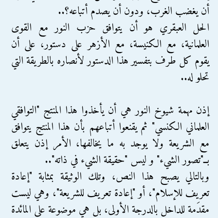
أن يغضب الغرب، ودون أن يصدم أتباعه؟..
الحل العبقري هو أن يتوافق حزب النور مع القوى
العلمانية، مع الكنيسة، مع الأزهر على دستور، على أن
يقوم كل طرف بتفسير هذا الدستور لأنصاره بالطريقة التي
تحلو له..
إذن مهمة شيوخ النور هي أن يأخذوا هذا المنتج "التوافقي
العلماني الكنسي" ثم يقنعوا أتباعهم بأن هذا المنتج يتوافق
مع الشريعة ولا يوجد به ما يخالفها، الأمر إذن يتعلق
بــ"تصور الشيء" و ليس "حقيقة الشيء في ذاته"..
وبالتالي يصبح هذا النص، وتلك الوثيقة بمثابة "إعادة
تعريف للإسلام"، أو "إعادة تعريف للشريعة"، وهي ليست
مقدَمة للداخل بالدرجة الأولى، بل هي موضوعة على المائدة