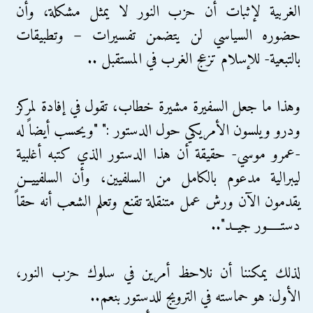
الغربية لإثبات أن حزب النور لا يمثل مشكلة، وأن
حضوره السياسي لن يتضمن تفسيرات – وتطبيقات
بالتبعية- للإسلام تزعج الغرب في المستقبل ..
وهذا ما جعل السفيرة مشيرة خطاب، تقول في إفادة لمركز
ودرو ويلسون الأمريكي حول الدستور :" "ويحسب أيضاً له
-عمرو موسي- حقيقة أن هذا الدستور الذي كتبه أغلبية
ليبرالية مدعوم بالكامل من السلفيين، وأن السلفييــن
يقدمون الآن ورش عمل متنقلة تقنع وتعلم الشعب أنه حقاً
دستـــــور جيــد"..
لذلك يمكننا أن نلاحظ أمرين في سلوك حزب النور،
الأول: هو حماسته في الترويج للدستور بنعم..