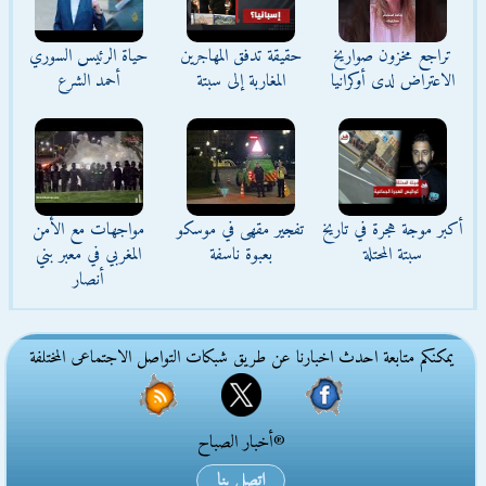
تراجع مخزون صواريخ
حقيقة تدفق المهاجرين
حياة الرئيس السوري
الاعتراض لدى أوكرانيا
المغاربة إلى سبتة
أحمد الشرع
أكبر موجة هجرة في تاريخ
تفجير مقهى في موسكو
مواجهات مع الأمن
سبتة المحتلة
بعبوة ناسفة
المغربي في معبر بني
أنصار
يمكنكم متابعة احدث اخبارنا عن طريق شبكات التواصل الاجتماعى المختلفة
®أخبار الصباح
اتصل بنا