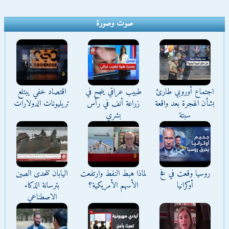
صوت وصورة
اجتماع أوروبي طارئ
طبيب عراقي ينجح في
اقتصاد خفي يبتلع
بشأن الهجرة بعد واقعة
زراعة أنف في رأس
تريليونات الدولارات
سبتة
بشري
روسيا وقعت في فخ
لماذا هبط النفط وارتفعت
اليابان تتحدى الصين
أوكرانيا
الأسهم الأمريكية؟
بترسانة الذكاء
الاصطناعي