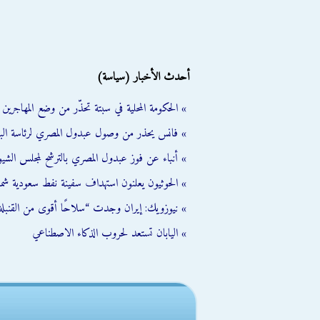
أحدث الأخبار (سياسة)
» الحكومة المحلية في سبتة تحذّر من وضع المهاجرين ال
» فانس يحذر من وصول عبدول المصري لرئاسة الب
» أنباء عن فوز عبدول المصري بالترشح لمجلس الشي
» الحوثيون يعلنون استهداف سفينة نفط سعودية شمال
» نيوزويك: إيران وجدت “سلاحًا أقوى من القنبلة 
» اليابان تستعد لحروب الذكاء الاصطناعي