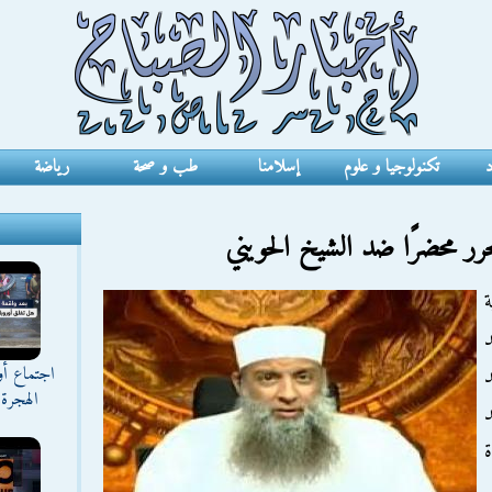
د
تكنولوجيا و علوم
إسلامنا
طب و صحة
رياضة
ر محضرًا ضد الشيخ الحويني
ضد
اجتماع أ
د
الهجرة 
د
ة