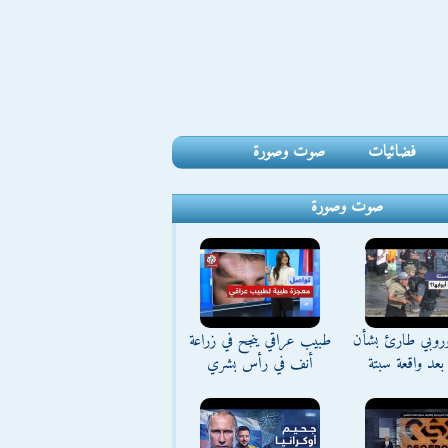
فضائيات
صوت وصورة
صوت وصورة
وروبي طارئ بشأن
طبيب عراقي ينجح في زراعة
بعد واقعة سبتة
أنف في رأس بشري