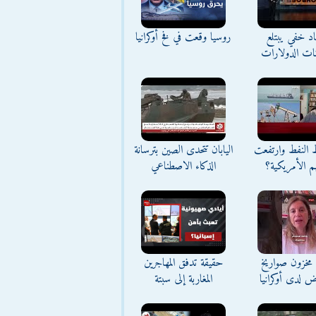
د خفي يبتلع
روسيا وقعت في فخ أوكرانيا
نات الدولارات
ط النفط وارتفعت
اليابان تتحدى الصين بترسانة
م الأمريكية؟
الذكاء الاصطناعي
مخزون صواريخ
حقيقة تدفق المهاجرين
ض لدى أوكرانيا
المغاربة إلى سبتة