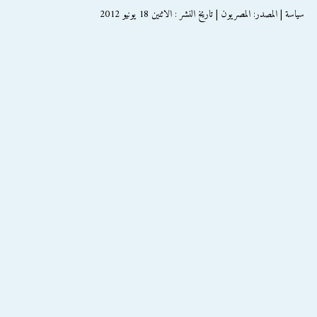
سياسة | المصدر: المصريون | تاريخ النشر : الاثنين 18 يونيو 2012