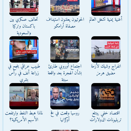
أغنية يمنية تشغل العالم
الحوثيون يعلنون استهداف
تحالف عسكري بين
مصفاة أرامكو
باكستان وتركيا
والسعودية
انفراج وشيك لأزمة
اجتماع أوروبي طارئ
طبيب عراقي ينجح في
مضيق هرمز
بشأن الهجرة بعد واقعة
زراعة أنف في رأس
سبتة
بشري
اقتصاد خفي يبتلع
روسيا وقعت في فخ
لماذا هبط النفط وارتفعت
تريليونات الدولارات
أوكرانيا
الأسهم الأمريكية؟