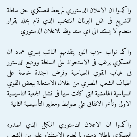
واكدوا ان الاعلان الدستوري لم يعط للعسكري حق سلطة
التشريع فى ظل البرلمان المنتخب الذي قام بحله بقرار
منعدم لا يستند الى اي سند وفقا للاعلان الدستوري
واكد نواب حزب النور يتقدمهم النائب يسري عماد ان
العسكري يرغب فى الاستحواذ على السلطة ووضع الدستور
فى غياب القوي السياسية وفرض اجندة خاصة على
اطياف الشعب المصري من خلال الاستعانة ببعض القوي
السياسية الهامشية التى كانت سببا فى فشل الجمعية التاسيسية
الاولى وتأخر الاتفاق على ضوابط ومعايير التأسيسية الثانية
واكدوا ان الاعلان الدستوري المكمل الذي اصدره
العسكري باطلا دستوريا لعدم الاستفتاء عليه من الشعب