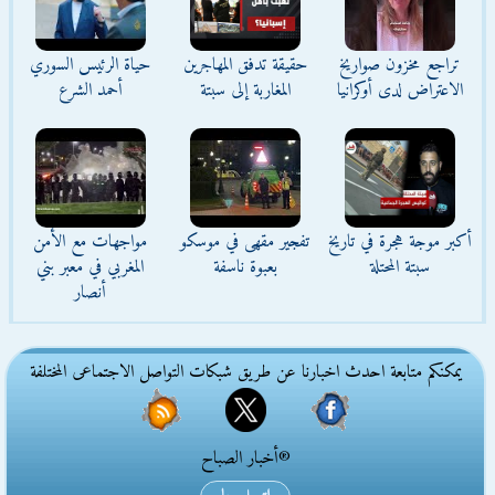
تراجع مخزون صواريخ
حقيقة تدفق المهاجرين
حياة الرئيس السوري
الاعتراض لدى أوكرانيا
المغاربة إلى سبتة
أحمد الشرع
أكبر موجة هجرة في تاريخ
تفجير مقهى في موسكو
مواجهات مع الأمن
سبتة المحتلة
بعبوة ناسفة
المغربي في معبر بني
أنصار
يمكنكم متابعة احدث اخبارنا عن طريق شبكات التواصل الاجتماعى المختلفة
®أخبار الصباح