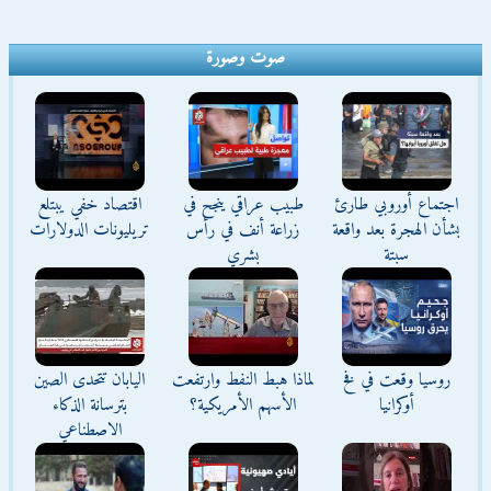
صوت وصورة
اجتماع أوروبي طارئ
طبيب عراقي ينجح في
اقتصاد خفي يبتلع
بشأن الهجرة بعد واقعة
زراعة أنف في رأس
تريليونات الدولارات
سبتة
بشري
روسيا وقعت في فخ
لماذا هبط النفط وارتفعت
اليابان تتحدى الصين
أوكرانيا
الأسهم الأمريكية؟
بترسانة الذكاء
الاصطناعي