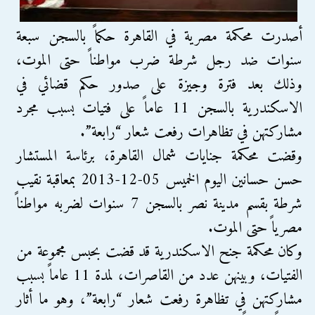
أصدرت محكمة مصرية في القاهرة حكماً بالسجن سبعة
سنوات ضد رجل شرطة ضرب مواطناً حتى الموت،
وذلك بعد فترة وجيزة على صدور حكم قضائي في
الاسكندرية بالسجن 11 عاماً على فتيات بسبب مجرد
مشاركتهن في تظاهرات رفعت شعار “رابعة”.
وقضت محكمة جنايات شمال القاهرة، برئاسة المستشار
حسن حسانين اليوم الخميس 05-12-2013 بمعاقبة نقيب
شرطة بقسم مدينة نصر بالسجن 7 سنوات لضربه مواطناً
مصرياً حتى الموت.
وكان محكمة جنح الاسكندرية قد قضت بحبس مجموعة من
الفتيات، وبينهن عدد من القاصرات، لمدة 11 عاماً بسبب
مشاركتهن في تظاهرة رفعت شعار “رابعة”، وهو ما أثار