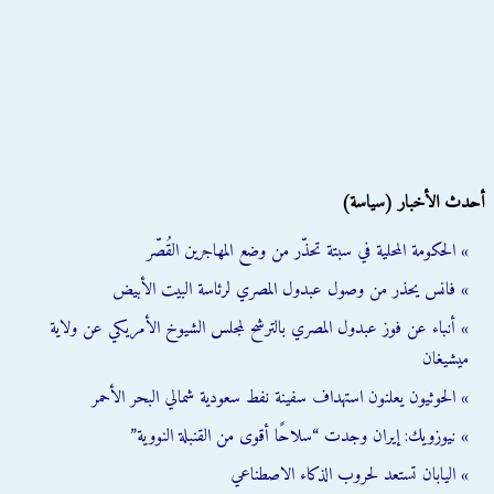
أحدث الأخبار (سياسة)
» الحكومة المحلية في سبتة تحذّر من وضع المهاجرين القُصّر
» فانس يحذر من وصول عبدول المصري لرئاسة البيت الأبيض
» أنباء عن فوز عبدول المصري بالترشح لمجلس الشيوخ الأمريكي عن ولاية
ميشيغان
» الحوثيون يعلنون استهداف سفينة نفط سعودية شمالي البحر الأحمر
» نيوزويك: إيران وجدت “سلاحًا أقوى من القنبلة النووية”
» اليابان تستعد لحروب الذكاء الاصطناعي