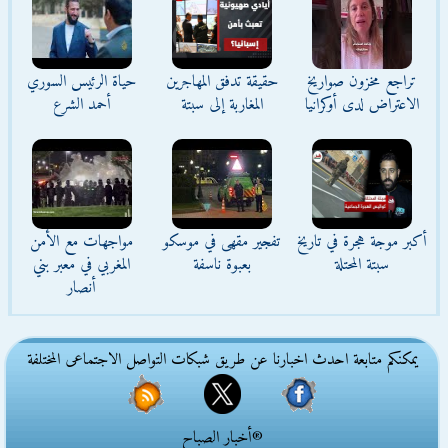
تراجع مخزون صواريخ
حقيقة تدفق المهاجرين
حياة الرئيس السوري
الاعتراض لدى أوكرانيا
المغاربة إلى سبتة
أحمد الشرع
أكبر موجة هجرة في تاريخ
تفجير مقهى في موسكو
مواجهات مع الأمن
سبتة المحتلة
بعبوة ناسفة
المغربي في معبر بني
أنصار
يمكنكم متابعة احدث اخبارنا عن طريق شبكات التواصل الاجتماعى المختلفة
®أخبار الصباح