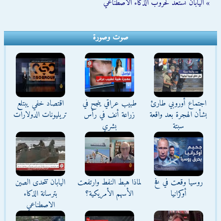
» اليابان تستعد لحروب الذكاء الاصطناعي
صوت وصورة
اجتماع أوروبي طارئ
طبيب عراقي ينجح في
اقتصاد خفي يبتلع
بشأن الهجرة بعد واقعة
زراعة أنف في رأس
تريليونات الدولارات
سبتة
بشري
روسيا وقعت في فخ
لماذا هبط النفط وارتفعت
اليابان تتحدى الصين
أوكرانيا
الأسهم الأمريكية؟
بترسانة الذكاء
الاصطناعي