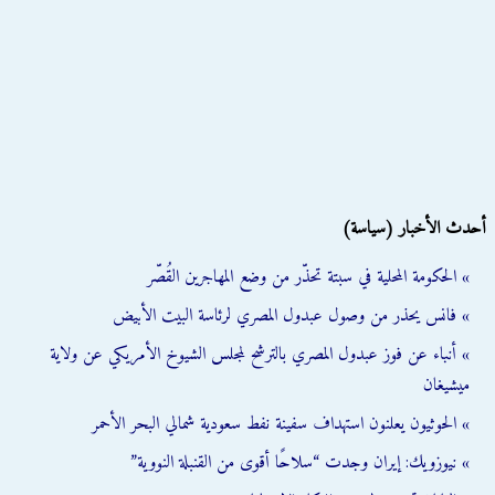
أحدث الأخبار (سياسة)
» الحكومة المحلية في سبتة تحذّر من وضع المهاجرين القُصّر
» فانس يحذر من وصول عبدول المصري لرئاسة البيت الأبيض
» أنباء عن فوز عبدول المصري بالترشح لمجلس الشيوخ الأمريكي عن ولاية
ميشيغان
» الحوثيون يعلنون استهداف سفينة نفط سعودية شمالي البحر الأحمر
» نيوزويك: إيران وجدت “سلاحًا أقوى من القنبلة النووية”