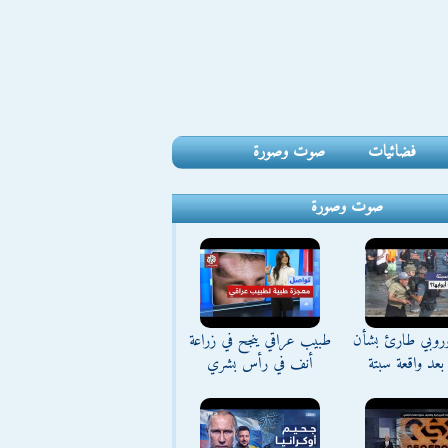
فضائيات
صوت وصورة
صوت وصورة
وروبي طارئ بشأن
طبيب عراقي ينجح في زراعة
بعد واقعة سبتة
أنف في رأس بشري