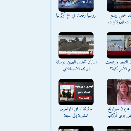
د خفي يبتلع
روسيا وقعت في فخ أوكرانيا
نات الدولارات
ط النفط وارتفعت
اليابان تتحدى الصين بترسانة
م الأمريكية؟
الذكاء الاصطناعي
مخزون صواريخ
حقيقة تدفق المهاجرين
ض لدى أوكرانيا
المغاربة إلى سبتة