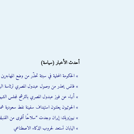
أحدث الأخبار (سياسة)
» الحكومة المحلية في سبتة تحذّر من وضع المهاجرين ال
» فانس يحذر من وصول عبدول المصري لرئاسة الب
» أنباء عن فوز عبدول المصري بالترشح لمجلس الشي
» الحوثيون يعلنون استهداف سفينة نفط سعودية شمال
» نيوزويك: إيران وجدت “سلاحًا أقوى من القنبلة 
» اليابان تستعد لحروب الذكاء الاصطناعي