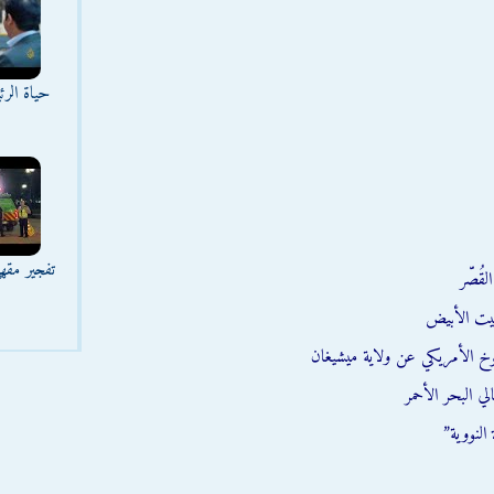
حياة الر
تفجير مقه
قُصّر
يت الأبيض
وخ الأمريكي عن ولاية ميشيغان
ي البحر الأحمر
النووية”