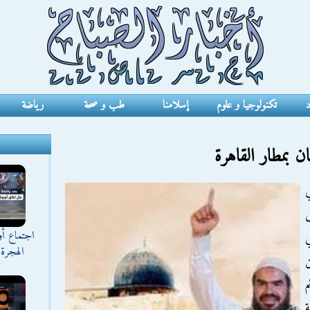
د
تكنولوجيا و علوم
إسلامنا
طب و صحة
رياضة
 بمطار القاهرة
ي
ى
اجتماع أ
ي
الهجرة 
م