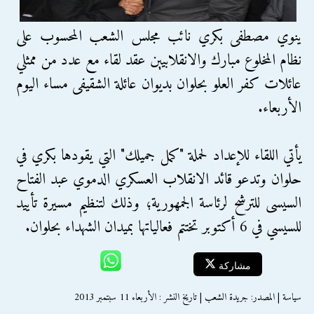
ينوي مصطفى بكري نائب مجلس الشعب المحسوب على
نظام المخلوع مبارك والانقلابيين عقد لقاء مع عدد من ممثلي
عائلات كفر العلو بحلوان بديوان عائلة الشقيفى مساء اليوم
الأربعاء.
يأتي اللقاء للإعداد لحملة "كمل جميلك" التي يقودها بكري في
حلوان وتدعو قائد الانقلاب العسكري الدموي عبد الفتاح
السيسى للترشح لرئاسة الجمهورية؛ وذلك لتنظيم مسيرة تأييد
للسيسي في 6 أكتوبر تختتم فعالياتها بميدان الشهداء بحلوان.
مشاركة
سياسة | المصدر: جريدة الشعب | تاريخ النشر : الأربعاء 11 سبتمبر 2013