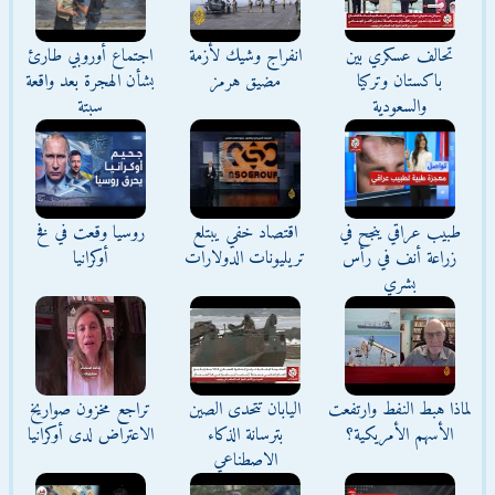
تحالف عسكري بين
انفراج وشيك لأزمة
اجتماع أوروبي طارئ
باكستان وتركيا
مضيق هرمز
بشأن الهجرة بعد واقعة
والسعودية
سبتة
طبيب عراقي ينجح في
اقتصاد خفي يبتلع
روسيا وقعت في فخ
زراعة أنف في رأس
تريليونات الدولارات
أوكرانيا
بشري
لماذا هبط النفط وارتفعت
اليابان تتحدى الصين
تراجع مخزون صواريخ
الأسهم الأمريكية؟
بترسانة الذكاء
الاعتراض لدى أوكرانيا
الاصطناعي