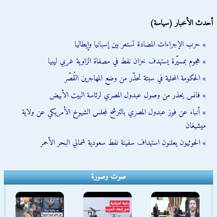
أحدث الأخبار (سياسة)
» حرب الإجراءات المضادة تستعر بين إسبانيا وإيطاليا
» هجوم بمسيّرة يستهدف خزان نفط في مصفاة الزاوية غربي ليبيا
» الحكومة المحلية في سبتة تحذّر من وضع المهاجرين القُصّر
» فانس يحذر من وصول عبدول المصري لرئاسة البيت الأبيض
» أنباء عن فوز عبدول المصري بالترشح لمجلس الشيوخ الأمريكي عن ولاية
ميشيغان
» الحوثيون يعلنون استهداف سفينة نفط سعودية شمالي البحر الأحمر
صوت وصورة