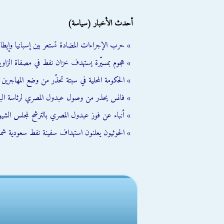
أحدث الأخبار (سياسة)
» حرب الإجراءات المضادة تستعر بين إسبانيا وإيطالي
» هجوم بمسيّرة يستهدف خزان نفط في مصفاة الزاوية
» الحكومة المحلية في سبتة تحذّر من وضع المهاجرين ال
» فانس يحذر من وصول عبدول المصري لرئاسة الب
» أنباء عن فوز عبدول المصري بالترشح لمجلس الشي
» الحوثيون يعلنون استهداف سفينة نفط سعودية شمال