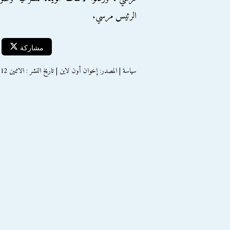
الرئيس مرسي.
مشاركة
سياسة | المصدر: إخوان أون لاين | تاريخ النشر : الاثنين 12 اغسطس 2013