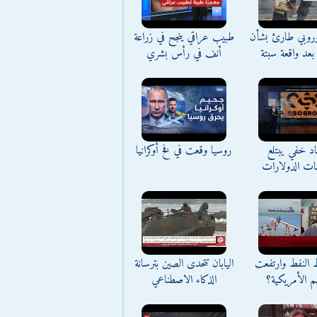
وروبي طارئ بشأن
طبيب عراقي ينجح في زراعة
بعد واقعة سبتة
أنف في رأس بشري
د خفي يبتلع
روسيا وقعت في فخ أوكرانيا
نات الدولارات
ط النفط وارتفعت
اليابان تتحدى الصين بترسانة
م الأمريكية؟
الذكاء الاصطناعي