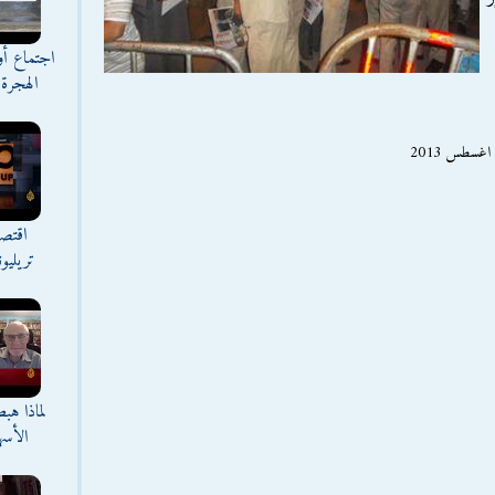
اجتماع أ
الهجرة 
اقتصا
تريليو
لماذا هب
الأسه