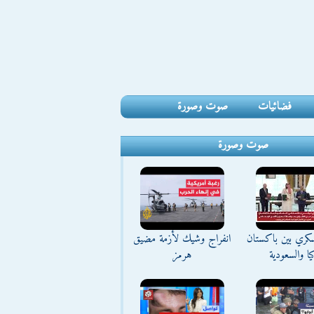
فضائيات
صوت وصورة
صوت وصورة
كري بين باكستان
انفراج وشيك لأزمة مضيق
يا والسعودية
هرمز