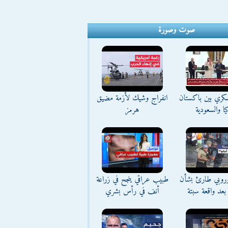
صوت وصورة
كري بين باكستان
انفراج وشيك لأزمة مضيق
يا والسعودية
هرمز
وروبي طارئ بشأن
طبيب عراقي ينجح في زراعة
بعد واقعة سبتة
أنف في رأس بشري