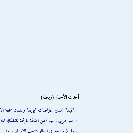
أحدث الأخبار (رياضة)
» "فيفا" يتحدى اعتراضات "يويفا" ويتمسك بخطة الا
» نجم عربي وحيد ضمن القائمة المرشحة للتشكيلة المثالية ل
» مليون مشجع في انتظارالمنتخب الإسباني.. مدريد 