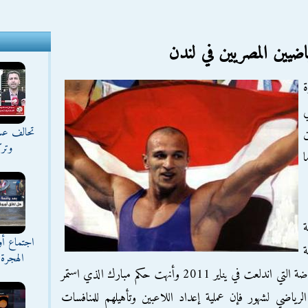
اضيين المصريين في لندن
ة
ي
تحالف عس
وترك
ا
ة
اجتماع أ
ة
الهجرة 
والأمنية التي مرت بها البلاد في أعقاب الانتفاضة التي اندلعت في يناير 2011 وأنهت حكم مبارك الذي استمر
اط الرياضي لشهور فإن عملية إعداد اللاعبين وتأهيلهم للمنافسات