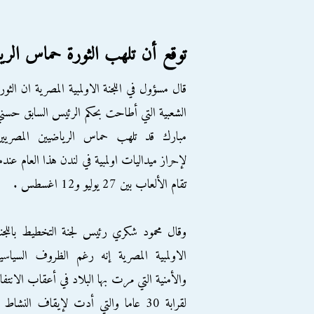
توقع أن تلهب الثورة حماس الري
قال مسؤول في اللجنة الاولمبية المصرية ان الثور
الشعبية التي أطاحت بحكم الرئيس السابق حسن
مبارك قد تلهب حماس الرياضيين المصريين
لإحراز ميداليات اولمبية في لندن هذا العام عندم
تقام الألعاب بين 27 يوليو و12 اغسطس .
وقال محمود شكري رئيس لجنة التخطيط باللجن
الاولمبية المصرية إنه رغم الظروف السياسي
لقرابة 30 عاما والتي أدت لإيقاف النش