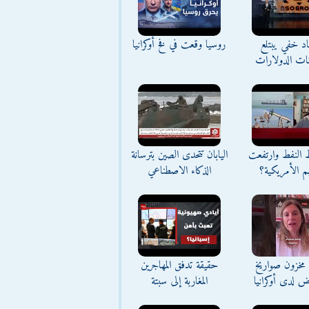
د خفي يبتلع
روسيا وقعت في فخ أوكرانيا
نات الدولارات
ط النفط وارتفعت
اليابان تتحدى الصين بترسانة
م الأمريكية؟
الذكاء الاصطناعي
مخزون صواريخ
حقيقة تدفق المهاجرين
ض لدى أوكرانيا
المغاربة إلى سبتة