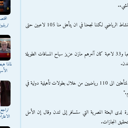
لشيء.
اقتصا
وأضاف شكري لرويترز "تأثرنا سلبا من توقف النشاط الرياضي لكننا نجحنا في ان يتأهل منا 105 لاعبين حتى
تريليو
وأشار شكري إلى أن من بين المتأهلين 72 لاعبا و33 لاعبة كان آخرهم مازن عزيز سباح المسافات الطويلة
دن.
لماذا هب
الأسه
وتابع شكري "لا تزال أمامنا فرصة لزيادة عدد المتأهلين الى 110 رياضيين من خلال بطولات تأهيلية دولية في
."
تراجع 
دى البعثة المصرية التي ستسافر إلى لندن وقال إن الأمل
الاعترا
لتحقيق انجازات.