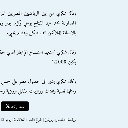
وذكر شكري من بين الرياضيين المصريين المرشح
المصارعة محمد عبد الفتاح بوجي وكرم جابر 
بالإضافة للملاكمين محمد هيكل وهشام يحيى.
بكين 2008."
ومثلها فضية وثلاث برونزيات مقابل برونزية وح
مشاركة
رياضة | المصدر: رويترز | تاريخ النشر : الثلاثاء 12 يونيو 2012