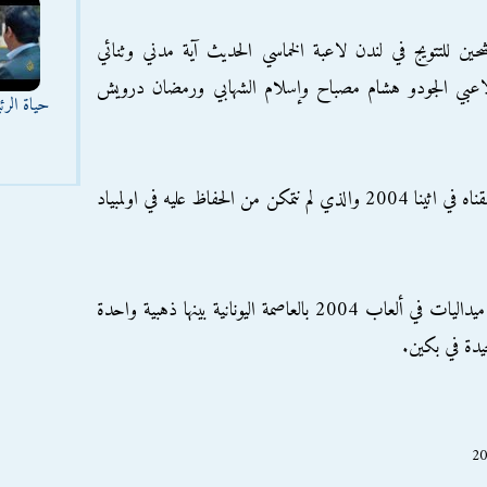
ين للتتويج في لندن لاعبة الخماسي الحديث آية مدني وثنائي
ولاعبي الجودو هشام مصباح وإسلام الشهابي ورمضان درويش
حياة الر
وقال شكري "سنعيد استنساخ الإنجاز الذي حققناه في اثينا 2004 والذي لم نتمكن من الحفاظ عليه في اولمبياد
وكان شكري يشير إلى حصول مصر على خمس ميداليات في ألعاب 2004 بالعاصمة اليونانية بينها ذهبية واحدة
يدة في بكين.