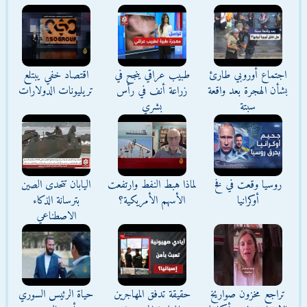
اجتماع أوروبي طارئ
طبيب عراقي ينجح في
اقتصاد خفي يبتلع
بشأن الهجرة بعد واقعة
زراعة أنف في رأس
تريليونات الدولارات
سبتة
بشري
روسيا وقعت في فخ
لماذا هبط النفط وارتفعت
اليابان تتحدى الصين
أوكرانيا
الأسهم الأمريكية؟
بترسانة الذكاء
الاصطناعي
تراجع مخزون صواريخ
حقيقة تدفق المهاجرين
حياة الرئيس السوري