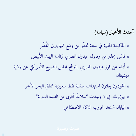
أحدث الأخبار (سياسة)
» الحكومة المحلية في سبتة تحذّر من وضع المهاجرين القُصّر
» فانس يحذر من وصول عبدول المصري لرئاسة البيت الأبيض
» أنباء عن فوز عبدول المصري بالترشح لمجلس الشيوخ الأمريكي عن ولاية
ميشيغان
» الحوثيون يعلنون استهداف سفينة نفط سعودية شمالي البحر الأحمر
» نيوزويك: إيران وجدت “سلاحًا أقوى من القنبلة النووية”
» اليابان تستعد لحروب الذكاء الاصطناعي
صوت وصورة