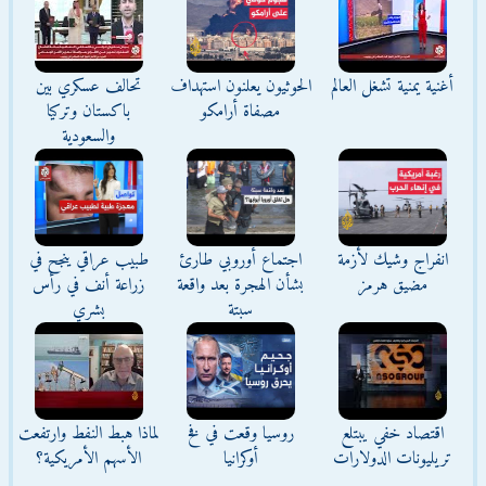
أغنية يمنية تشغل العالم
الحوثيون يعلنون استهداف
تحالف عسكري بين
مصفاة أرامكو
باكستان وتركيا
والسعودية
انفراج وشيك لأزمة
اجتماع أوروبي طارئ
طبيب عراقي ينجح في
مضيق هرمز
بشأن الهجرة بعد واقعة
زراعة أنف في رأس
سبتة
بشري
اقتصاد خفي يبتلع
روسيا وقعت في فخ
لماذا هبط النفط وارتفعت
تريليونات الدولارات
أوكرانيا
الأسهم الأمريكية؟