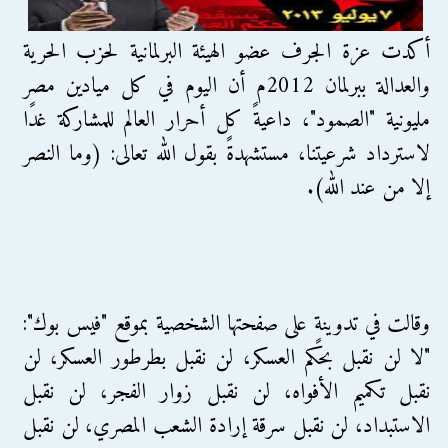
أكدت عزة الجرف عضو الهيئة البرلمانية لحزب الحرية
والعدالة ببرلمان 2012م أن اليوم في كل ميادين مصر
مليونية "الصمود"، داعيةً كل أحرار العالم للمشاركة غدًا
لاسترداد شرعيتنا، مستشهدةً بقول الله تعالى: (وما النصر
إلا من عند الله).
وقالت في تدوينةٍ على صفحتها الشخصية بموقع "فيس بوك":
"لا لن نقبل بحكم العسكر، لن نقبل بطرطور العسكر، لن
نقبل تكميم الأفواه، لن نقبل زوار الفجر، لن نقبل
الاستبداد، لن نقبل سرقة إرادة الشعب المصري، لن نقبل