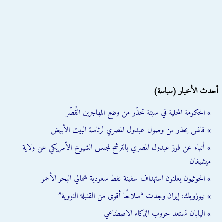
أحدث الأخبار (سياسة)
» الحكومة المحلية في سبتة تحذّر من وضع المهاجرين القُصّر
» فانس يحذر من وصول عبدول المصري لرئاسة البيت الأبيض
» أنباء عن فوز عبدول المصري بالترشح لمجلس الشيوخ الأمريكي عن ولاية
ميشيغان
» الحوثيون يعلنون استهداف سفينة نفط سعودية شمالي البحر الأحمر
» نيوزويك: إيران وجدت “سلاحًا أقوى من القنبلة النووية”
» اليابان تستعد لحروب الذكاء الاصطناعي