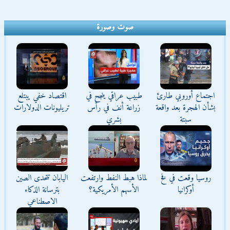
صوت وصورة
اجتماع أوروبي طارئ
طبيب عراقي ينجح في
اقتصاد خفي يبتلع
بشأن الهجرة بعد واقعة
زراعة أنف في رأس
تريليونات الدولارات
سبتة
بشري
روسيا وقعت في فخ
لماذا هبط النفط وارتفعت
اليابان تتحدى الصين
أوكرانيا
الأسهم الأمريكية؟
بترسانة الذكاء
الاصطناعي