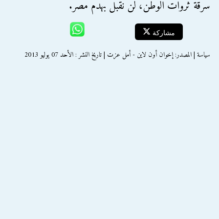
سرقة ثروات الوطن، لن نقبل بهدم مصر.
مشاركة
سياسة | المصدر: إخوان أون لاين - أمل عزت | تاريخ النشر : الأحد 07 يوليو 2013