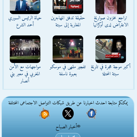
تراجع مخزون صواريخ
حقيقة تدفق المهاجرين
حياة الرئيس السوري
الاعتراض لدى أوكرانيا
المغاربة إلى سبتة
أحمد الشرع
أكبر موجة هجرة في تاريخ
تفجير مقهى في موسكو
مواجهات مع الأمن
سبتة المحتلة
بعبوة ناسفة
المغربي في معبر بني
أنصار
يمكنكم متابعة احدث اخبارنا عن طريق شبكات التواصل الاجتماعى المختلفة
®أخبار الصباح