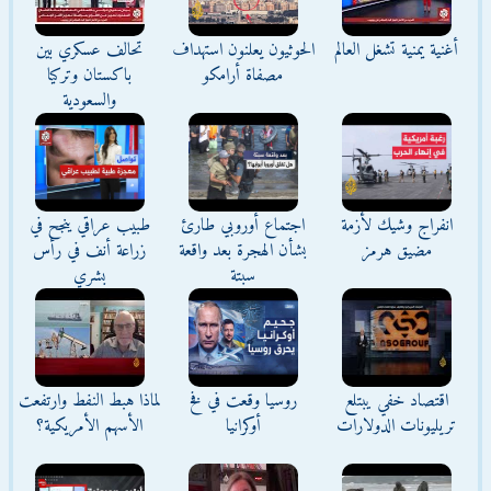
أغنية يمنية تشغل العالم
الحوثيون يعلنون استهداف
تحالف عسكري بين
مصفاة أرامكو
باكستان وتركيا
والسعودية
انفراج وشيك لأزمة
اجتماع أوروبي طارئ
طبيب عراقي ينجح في
مضيق هرمز
بشأن الهجرة بعد واقعة
زراعة أنف في رأس
سبتة
بشري
اقتصاد خفي يبتلع
روسيا وقعت في فخ
لماذا هبط النفط وارتفعت
تريليونات الدولارات
أوكرانيا
الأسهم الأمريكية؟