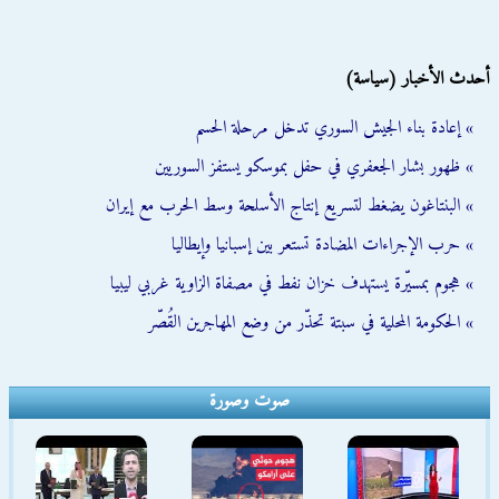
أحدث الأخبار (سياسة)
» إعادة بناء الجيش السوري تدخل مرحلة الحسم
» ظهور بشار الجعفري في حفل بموسكو يستفز السوريين
» البنتاغون يضغط لتسريع إنتاج الأسلحة وسط الحرب مع إيران
» حرب الإجراءات المضادة تستعر بين إسبانيا وإيطاليا
» هجوم بمسيّرة يستهدف خزان نفط في مصفاة الزاوية غربي ليبيا
» الحكومة المحلية في سبتة تحذّر من وضع المهاجرين القُصّر
صوت وصورة