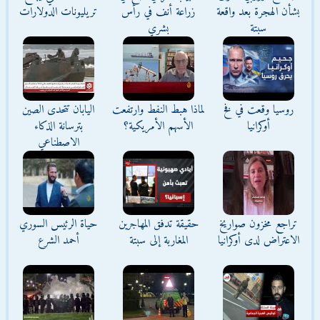
بشأن الهجرة بعد واقعة
زراعة أنف في رأس
تريليونات الدولارات
سبتة
بشري
روسيا وقعت في فخ
لماذا هبط النفط وارتفعت
اليابان تتحدى الصين
أوكرانيا
الأسهم الأمريكية؟
بترسانة الذكاء
الاصطناعي
تراجع مخزون صواريخ
حقيقة تدفق المهاجرين
حياة الرئيس السوري
الاعتراض لدى أوكرانيا
المغاربة إلى سبتة
أحمد الشرع