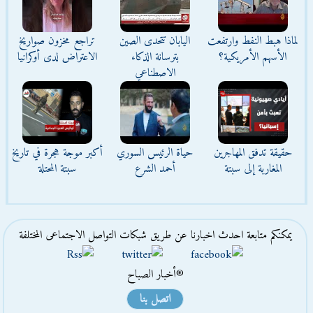
لماذا هبط النفط وارتفعت
اليابان تتحدى الصين
تراجع مخزون صواريخ
الأسهم الأمريكية؟
بترسانة الذكاء
الاعتراض لدى أوكرانيا
الاصطناعي
حقيقة تدفق المهاجرين
حياة الرئيس السوري
أكبر موجة هجرة في تاريخ
المغاربة إلى سبتة
أحمد الشرع
سبتة المحتلة
يمكنكم متابعة احدث اخبارنا عن طريق شبكات التواصل الاجتماعى المختلفة
®أخبار الصباح
اتصل بنا