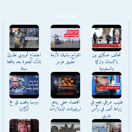
صوت وصورة
تحالف عسكري بين
انفراج وشيك لأزمة
اجتماع أوروبي طارئ
باكستان وتركيا
مضيق هرمز
بشأن الهجرة بعد واقعة
والسعودية
سبتة
طبيب عراقي ينجح في
اقتصاد خفي يبتلع
روسيا وقعت في فخ
زراعة أنف في رأس
تريليونات الدولارات
أوكرانيا
بشري