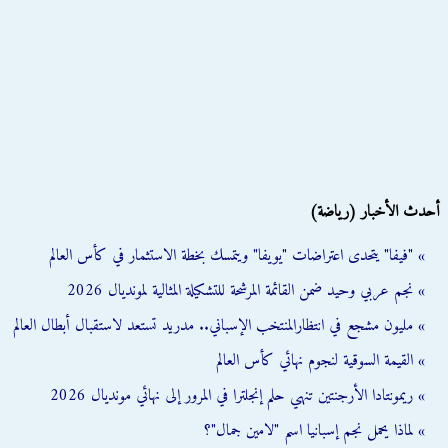
أحدث الأخبار (رياضة)
» "فيفا" يتحدى اعتراضات "يويفا" ويتمسك بخطة الاستثمار في كأس العالم
» نجم عربي وحيد ضمن القائمة المرشحة للتشكيلة المثالية لمونديال 2026
» مليون مشجع في انتظارالمنتخب الإسباني.. مدريد تستعد لاستقبال أبطال العالم
» القيمة السوقية لنجوم نهائي كأس العالم
» ريمونتادا الأرجنتين تنهي حلم إنجلترا في المرور إلى نهائي مونديال 2026
» لماذا يحمل نجم إسبانيا اسم "لامين جمال"؟