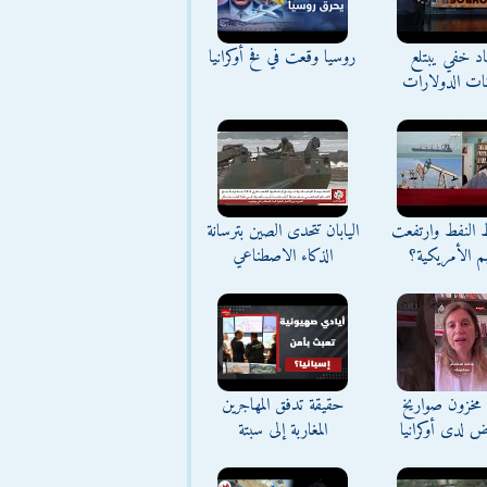
د خفي يبتلع
روسيا وقعت في فخ أوكرانيا
نات الدولارات
ط النفط وارتفعت
اليابان تتحدى الصين بترسانة
م الأمريكية؟
الذكاء الاصطناعي
مخزون صواريخ
حقيقة تدفق المهاجرين
ض لدى أوكرانيا
المغاربة إلى سبتة