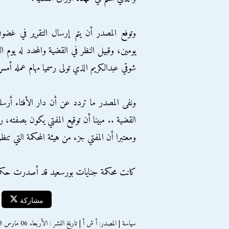
وتوفع المصدر أن يتم إرسال التقرير في غضو
يومين، وقبيل النظر في القضية والمحدد له يوم ا
شوقي عبدالكريم الذي تولى رسميا مهام عمله أمس
ونفى المصدر ما تردد عن أن دار الأفتاء أرسلت
القضية .. مبينا أن توقيع المفتي يكون بصفته،
ومعتبرا أن المفتي جزء من هيئة المحكمة التي تن
كانت محكمة جنايات بورسعيد قد أصدرت حكمها بإحالة 21 متهما إلى مف
مشاركة
سياسة | المصدر: أ ش أ | تاريخ النشر : الأربعاء 06 مارس 2013