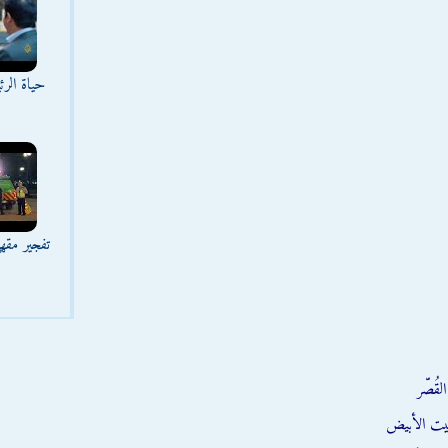
حياة الر
تفجير مقه
قُصّر
يت الأبيض