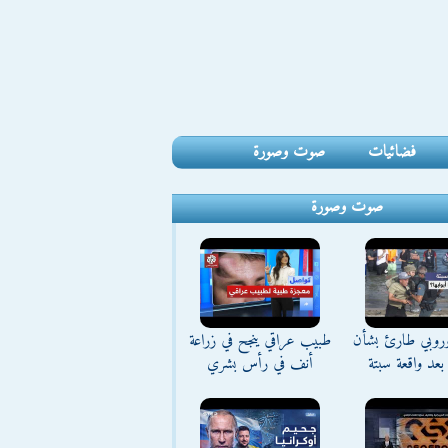
فضائيات
صوت وصورة
صوت وصورة
وروبي طارئ بشأن
طبيب عراقي ينجح في زراعة
بعد واقعة سبتة
أنف في رأس بشري