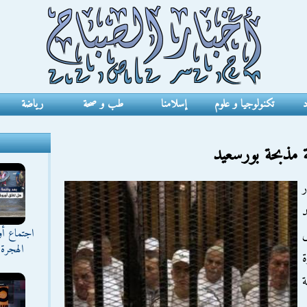
د
تكنولوجيا و علوم
إسلامنا
طب و صحة
رياضة
 مذبحة بورسعيد
ر
د
اجتماع أ
س
الهجرة 
ة
ة