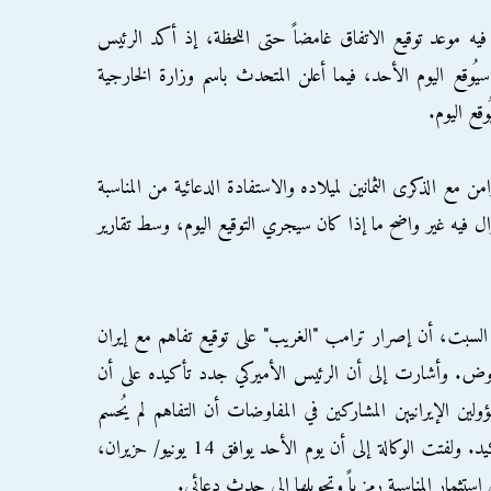
فيه موعد توقيع الاتفاق غامضاً حتى اللحظة، إذ أكد الرئيس
يُوقع اليوم الأحد، فيما أعلن المتحدث باسم وزارة الخارجية
قع اليوم.
ن مع الذكرى الثمانين لميلاده والاستفادة الدعائية من المناسبة
زال فيه غير واضح ما إذا كان سيجري التوقيع اليوم، وسط تقارير
 السبت، أن إصرار ترامب "الغريب" على توقيع تفاهم مع إيران
لمفاوض. وأشارت إلى أن الرئيس الأميركي جدد تأكيده على أن
لين الإيرانيين المشاركين في المفاوضات أن التفاهم لم يُحسم
بعد، وأن توقيعه في هذا اليوم لن يحدث بالتأكيد. ولفتت الوكالة إلى أن يوم الأحد يوافق 14 يونيو/ حزيران،
استثمار المناسبة رمزياً وتحويلها إلى حدث دعائي.