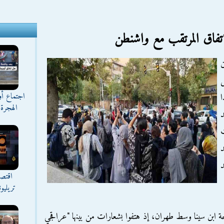
لاتفاق المرتقب مع واشنطن
ن
اجتماع أ
الهجرة 
د
د
اقتصا
تريليو
حة ابن سينا وسط طهران، إذ هتفوا بشعارات من بينها "عراقجي