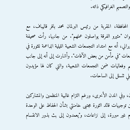
تصميم الغرافيكي ذاته.
حافظة، المقربة من رئيس البرلمان محمد باقر قاليباف، مع
ان "مثيرو الفرقة يواصلون عملهم". من جانبها، رأت صحيفة
اني، أنه مع امتداد التجمعات الشعبية الليلية الداعمة للثورة في
تجمعات "في مأمن من بعض الآفات". وأشارت إلى أنه إلى جانب
م وفعاليات ضمن التجمعات الشعبية، والتي كان لها مؤيدون
 تتسلل إلى الساحات.
في المدن الأخرى، ورغم التزام غالبية المنظمين والمشاركين
 توجيهات قائد الثورة مجتبى خامنئي بشأن الحفاظ على الوحدة
غير مبررة، إلى نزاعات، و"يعمدون إلى بث بذور الانقسام