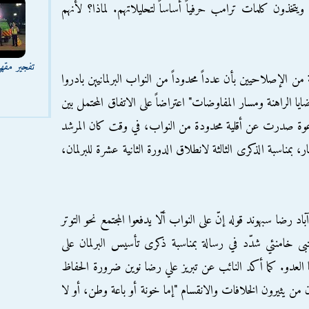
 ويتخذون كلمات ترامب حرفياً أساساً لتحليلاتهم. لماذا؟ لأنهم
تفجير مقه
ة من الإصلاحيين بأن عدداً محدوداً من النواب البرلمانيين بادروا
يا الراهنة ومسار المفاوضات" اعتراضاً على الاتفاق المحتمل بين
دعوة صدرت عن أقلية محدودة من النواب، في وقت كان المرشد
بى خامنئي قد حدد، في 28 مايو/ أيار، بمناسبة الذكرى الثالثة لانطلاق الدورة الثانية عشرة للبرلمان،
 رضا سبهوند قوله إنّ على النواب ألّا يدفعوا المجتمع نحو التوتر
بى خامنئي شدّد في رسالة بمناسبة ذكرى تأسيس البرلمان على
ا العدو. كما أكد النائب عن تبريز علي رضا نوين ضرورة الحفاظ
أن من يثيرون الخلافات والانقسام "إما خونة أو باعة وطن، أو لا