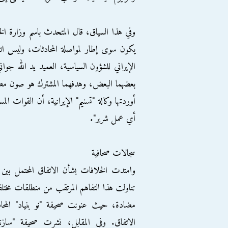
وفي هذا السياق، قال المتحدث باسم وزارة الخا
يكون سوى إطار لمواصلة المحادثات، وليس اتفاقا
الإيراني للشؤون السياسية، العميد يد الله جوا
بعضهما البعض، وهدفهما المشترك هو صون مص
أوردتها وكالة "تسنيم" الإيرانية، أن القوات الم
أي عمل شرير".
سجالات صحافية
وامتدت الخلافات بشأن الاتفاق المحتمل بين 
تناولت هذا التفاهم المرتقب من منطلقات مخت
مضادة، حيث عنونت صحيفة "نو بنياد" المحافظ
الاتفاق. وفي المقابل، نشرت صحيفة "ساز