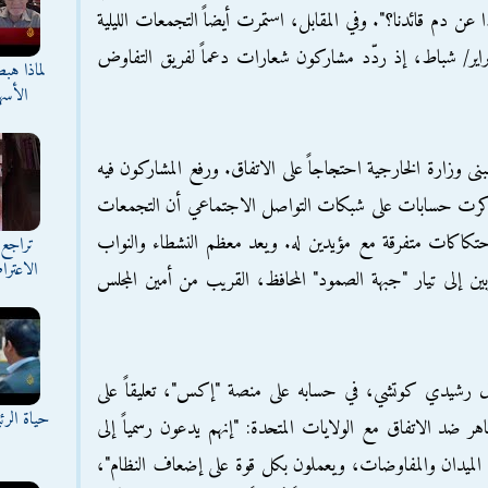
 عن دم قائدنا؟". وفي المقابل، استمرت أيضاً التجمعات الليلية
حة الثورة بطهران، المتواصلة منذ 28 فبراير/ شباط، إذ ردّد مشاركون شعارات دعماً لفريق التفاوض
لماذا هب
الأسه
بنى وزارة الخارجية احتجاجاً على الاتفاق. ورفع المشاركون فيه
وذكرت حسابات على شبكات التواصل الاجتماعي أن التجمعات
تكاكات متفرقة مع مؤيدين له. ويعد معظم النشطاء والنواب
تراجع 
الاعترا
ين إلى تيار "جبهة الصمود" المحافظ، القريب من أمين المجلس
لال رشيدي كوتشي، في حسابه على منصة "إكس"، تعليقاً على
حياة الر
ر ضد الاتفاق مع الولايات المتحدة: "إنهم يدعون رسمياً إلى
ة الميدان والمفاوضات، ويعملون بكل قوة على إضعاف النظام"،