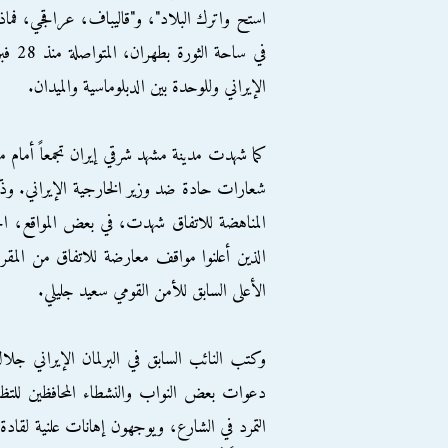
استح واترك البلاد"، و"قاليباف، عراقجي، فماذا
في سا
الإيراني وللوحدة بين الدبلوماسية والميدان.
كما شهدت مدينة مشهد شرقي إيران تجمعاً أمام م
شعارات حادة ضد وزير الخارجية الإيراني. 
المناهضة للاتفاق شهدت، في بعض المواقع، اح
الذين أعلنوا مواقف معارضة للاتفاق من المقرب
الأعلى السابق للأمن القومي سعيد جليلي.
وكتب النائب السابق في البرلمان الإيراني ج
دعوات بعض النواب والنشطاء المحافظين للتظاه
التمرد في الشارع، ويوجهون إهانات علنية لقاد