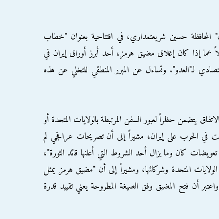
المحافظة حسين شريعتمداري، في افتتاحية بعنوان "خطاب
لاً عما إذا كان إغلاق مضيق هرمز، أحد أبرز أوراق إيران في
ادي لـ"العدو". وتساءل عن المبرر المنطقي للتخلي عن هذه
اتفاق يتضمن حظراً لعبور السفن المرتبطة بالولايات المتحدة أو
ركت في الحرب على إيران، مشيراً إلى أن تصريحات عراقجي لم
عويضات كان وما يزال أحد الشروط التي أعلنها قائد الثورة"،
ولايات المتحدة وشركائها، ومشيراً إلى أن "مضيق هرمز يمثل
تبر أن فتح المضيق وفق الصيغة المطروحة يعني تقييد قدرة