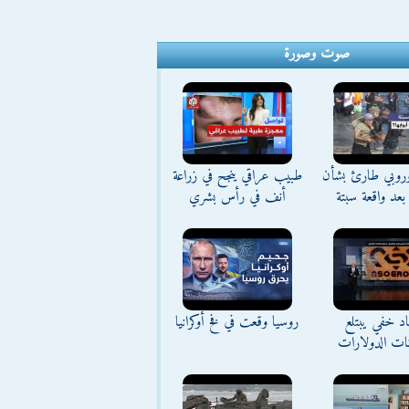
صوت وصورة
وروبي طارئ بشأن
طبيب عراقي ينجح في زراعة
بعد واقعة سبتة
أنف في رأس بشري
د خفي يبتلع
روسيا وقعت في فخ أوكرانيا
نات الدولارات