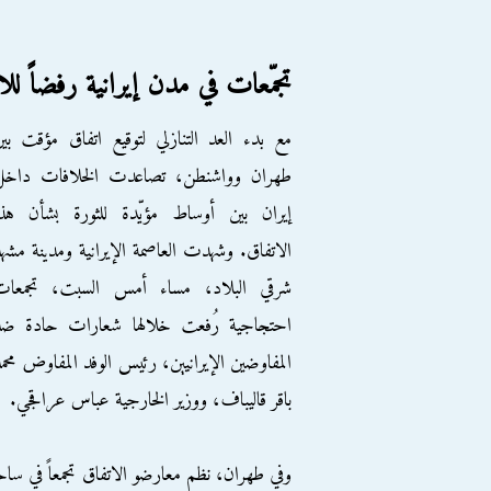
تجمّعات في مدن إيرانية رفضاً ل
مع بدء العد التنازلي لتوقيع اتفاق مؤقت بي
طهران وواشنطن، تصاعدت الخلافات داخل
إيران بين أوساط مؤيّدة للثورة بشأن هذا
الاتفاق. وشهدت العاصمة الإيرانية ومدينة مشه
شرقي البلاد، مساء أمس السبت، تجمعات
احتجاجية رُفعت خلالها شعارات حادة ضد
المفاوضين الإيرانيين، رئيس الوفد المفاوض محم
باقر قاليباف، ووزير الخارجية عباس عراقجي.
وفي طهران، نظم معارضو الاتفاق تجمعاً في سا