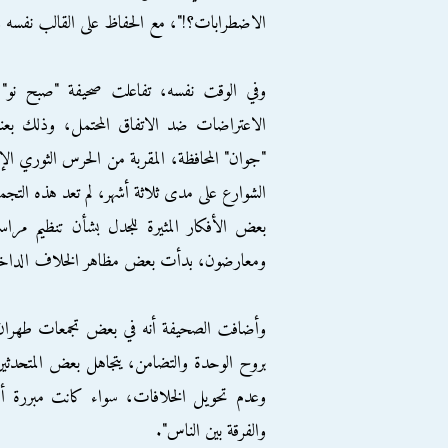
الاضطرابات؟!"، مع الحفاظ على القالب نفسه وال
وفي الوقت نفسه، تفاعلت صحيفة "صبح نو" الم
الاعتراضات ضد الاتفاق المحتمل، وذلك بعنو
"جوان" المحافظة، المقربة من الحرس الثوري الإير
الشوارع على مدى ثلاثة أشهر، لم تعد هذه ال
بعض الأفكار المثيرة للجدل بشأن تنظيم مراس
ومعارضون، بدأت بعض مظاهر الخلاف الداخلي
وأضافت الصحيفة أنه في بعض تجمعات طهران، و
بروح الوحدة والتضامن، يتجاهل بعض المتحدثين
وعدم تحويل الخلافات، سواء كانت مبررة أم 
والفرقة بين الناس".