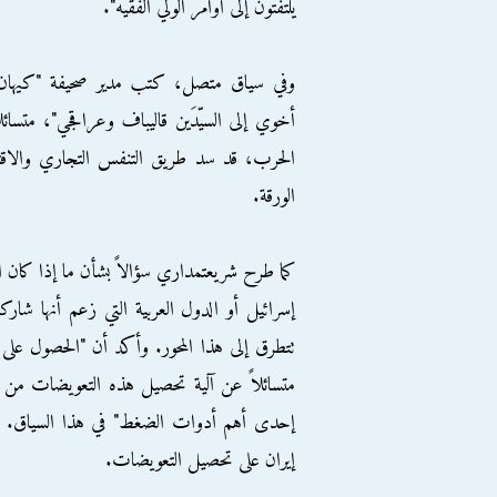
يلتفتون إلى أوامر الولي الفقيه".
وفي سياق متصل، كتب مدير صحيفة "كيهان" 
أخوي إلى السيّدَين قاليباف وعراقجي"، متسائ
الحرب، قد سد طريق التنفس التجاري والاقتص
الورقة.
كما طرح شريعتمداري سؤالاً بشأن ما إذا كان ال
إسرائيل أو الدول العربية التي زعم أنها شا
تتطرق إلى هذا المحور. وأكد أن "الحصول على ت
متسائلاً عن آلية تحصيل هذه التعويضات من ال
إحدى أهم أدوات الضغط" في هذا السياق. واع
إيران على تحصيل التعويضات.