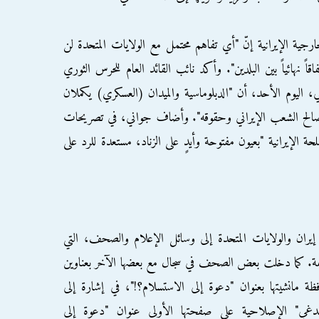
رجية الإيرانية إنّ "أي تفاهم محتمل مع الولايات المتحدة لن
ً نهائياً بين البلدين". وأكد نائب القائد العام للحرس الثوري
ني، اليوم الأحد، أن "الدبلوماسية والميدان (العسكري) يكملان
الح الشعب الإيراني وحقوقه". وأضاف جواني، في تصريحات
سلحة الإيرانية "بعيون مفتوحة وأيدٍ على الزناد، مستعدة للرد على
إيران والولايات المتحدة إلى وسائل الإعلام والصحف، التي
لفة. كما دخلت بعض الصحف في سجال مع بعضها الآخر بعناوين
ة مانشيتها بعنوان "دعوة إلى الاستسلام؟!"، في إشارة إلى
ندغي" الإصلاحية على صفحتها الأولى عنوان "دعوة إلى