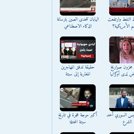
ط النفط وارتفعت
اليابان تتحدى الصين بترسانة
م الأمريكية؟
الذكاء الاصطناعي
مخزون صواريخ
حقيقة تدفق المهاجرين
ض لدى أوكرانيا
المغاربة إلى سبتة
ئيس السوري أحمد
أكبر موجة هجرة في تاريخ
الشرع
سبتة المحتلة