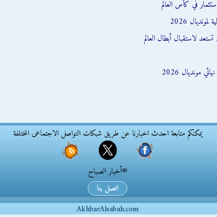
ستثمار في كأس العالم
مونديال 2026
تستعد لاستقبال أبطال العالم
ائي مونديال 2026
يمكنكم متابعة احدث اخبارنا عن طريق شبكات التواصل الاجتماعى المختلفة
®أخبار الصباح
اتصل بنا
AkhbarAlsabah.com