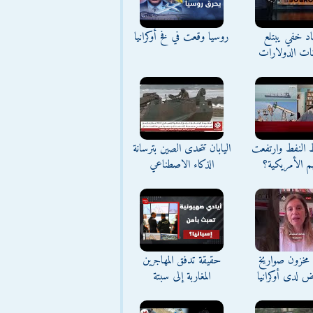
د خفي يبتلع
روسيا وقعت في فخ أوكرانيا
نات الدولارات
ط النفط وارتفعت
اليابان تتحدى الصين بترسانة
م الأمريكية؟
الذكاء الاصطناعي
مخزون صواريخ
حقيقة تدفق المهاجرين
ض لدى أوكرانيا
المغاربة إلى سبتة