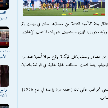
اقتصا
 (Daily
تريليو
انتقال بعثة "الأسود الثلاثة" من معسكرها السابق في ويست بالم
في ولاية ميزوري، الذي سيستضيف تدريبات المنتخب الإنجليزي
لماذا هب
ا نقلت صحيفة "ذا ميرور" (The Mirror) عن مصادر وصفتها بـ"غير المؤكدة" وقوع سرقة أحذية عدد من
الأسه
هام، بينما فتحت السلطات المحلية تحقيقا في الواقعة بالتعاون
ويستهل منتخب "الأسود الثلاثة" مشواره في السعي نحو لقب عالمي ثان (حققه مرة واحدة في عام 1966)
تراجع 
الاعترا
كساس.