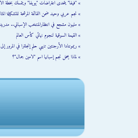
» "فيفا" يتحدى اعتراضات "يويفا" ويتمسك بخطة الا
» نجم عربي وحيد ضمن القائمة المرشحة للتشكيلة المثالية ل
» مليون مشجع في انتظارالمنتخب الإسباني.. مدريد 
» القيمة السوقية لنجوم نهائي كأس العالم
» ريمونتادا الأرجنتين تنهي حلم إنجلترا في المرور إلى نه
» لماذا يحمل نجم إسبانيا اسم "لامين جمال"؟