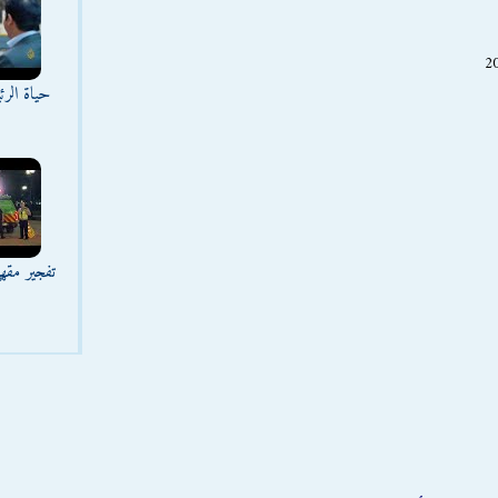
حياة الر
تفجير مقه