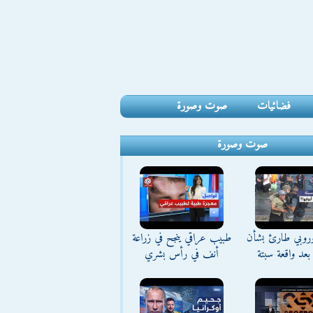
فضائيات
صوت وصورة
صوت وصورة
وروبي طارئ بشأن
طبيب عراقي ينجح في زراعة
بعد واقعة سبتة
أنف في رأس بشري