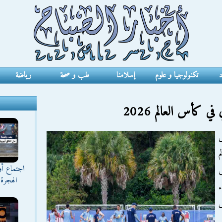
د
تكنولوجيا و علوم
إسلامنا
طب و صحة
رياضة
 كأس العالم 2026
ل
م
اجتماع أ
ض
الهجرة 
ء
س