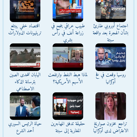
اجتماع أوروبي طارئ
طبيب عراقي ينجح في
اقتصاد خفي يبتلع
بشأن الهجرة بعد واقعة
زراعة أنف في رأس
تريليونات الدولارات
سبتة
بشري
روسيا وقعت في فخ
لماذا هبط النفط وارتفعت
اليابان تتحدى الصين
أوكرانيا
الأسهم الأمريكية؟
بترسانة الذكاء
الاصطناعي
تراجع مخزون صواريخ
حقيقة تدفق المهاجرين
حياة الرئيس السوري
الاعتراض لدى أوكرانيا
المغاربة إلى سبتة
أحمد الشرع