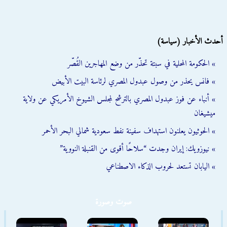
أحدث الأخبار (سياسة)
» الحكومة المحلية في سبتة تحذّر من وضع المهاجرين القُصّر
» فانس يحذر من وصول عبدول المصري لرئاسة البيت الأبيض
» أنباء عن فوز عبدول المصري بالترشح لمجلس الشيوخ الأمريكي عن ولاية
ميشيغان
» الحوثيون يعلنون استهداف سفينة نفط سعودية شمالي البحر الأحمر
» نيوزويك: إيران وجدت “سلاحًا أقوى من القنبلة النووية”
» اليابان تستعد لحروب الذكاء الاصطناعي
صوت وصورة