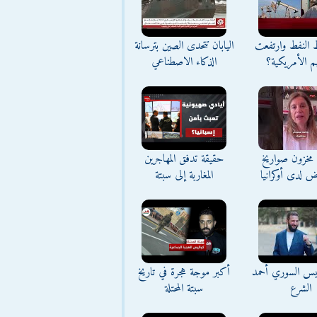
ط النفط وارتفعت
اليابان تتحدى الصين بترسانة
م الأمريكية؟
الذكاء الاصطناعي
مخزون صواريخ
حقيقة تدفق المهاجرين
ض لدى أوكرانيا
المغاربة إلى سبتة
ئيس السوري أحمد
أكبر موجة هجرة في تاريخ
الشرع
سبتة المحتلة