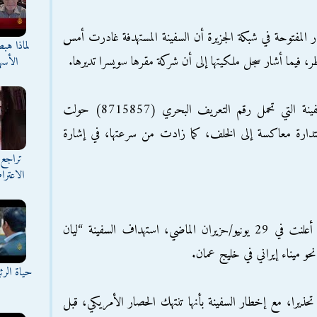
المفتوحة في شبكة الجزيرة أن السفينة المستهدفة غادرت أمس
لماذا هب
ر، فيما أشار سجل ملكيتها إلى أن شركة مقرها سويسرا تديرها.
الأسه
وأشارت بيانات منصة مارين ترافيك أن السفينة التي تحمل رقم التعريف البحري (8715857) حولت
ساعة 01:35 ظهرا في استدارة معاكسة إلى الخلف، كما زادت من سرعتها، في إشارة
تراجع 
الاعترا
وكانت القيادة المركزية الأمريكية (سينتكوم) أعلنت في 29 يونيو/حزيران الماضي، استهداف السفينة “ليان
نحو ميناء إيراني في خليج عمان.
حياة الر
قالت “سينتكوم” إنها أصدرت أكثر من 20 تحذيرا، مع إخطار السفينة بأنها تنتهك الحصار الأمريكي، قبل