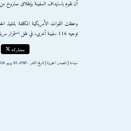
أن تقوم باستهداف السفينة بإطلاق صاروخ من طراز هيلفاير (Hellfire
وعطلت القوات الأمريكية المكلفة بتنفيذ الح
توجيه 116 سفينة أخرى، في ظل استمرار سريان وقف إطلاق النار مع إيران.
مشاركة
سياسة | المصدر: الجزيرة | تاريخ النشر : الثلاثاء 02 يونيو 2026