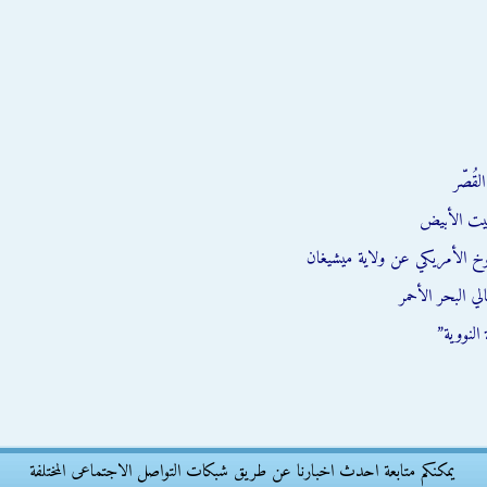
قُصّر
يت الأبيض
وخ الأمريكي عن ولاية ميشيغان
ي البحر الأحمر
النووية”
يمكنكم متابعة احدث اخبارنا عن طريق شبكات التواصل الاجتماعى المختلفة