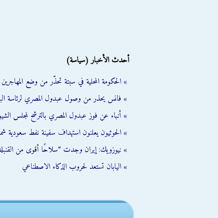
أحدث الأخبار (سياسة)
» الحكومة المحلية في سبتة تحذّر من وضع المهاجرين ال
» فانس يحذر من وصول عبدول المصري لرئاسة الب
» أنباء عن فوز عبدول المصري بالترشح لمجلس الشي
» الحوثيون يعلنون استهداف سفينة نفط سعودية شمال
» نيوزويك: إيران وجدت “سلاحًا أقوى من القنبلة 
» اليابان تستعد لحروب الذكاء الاصطناعي