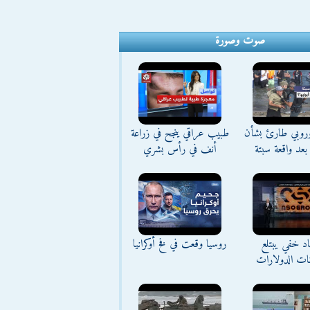
صوت وصورة
وروبي طارئ بشأن
طبيب عراقي ينجح في زراعة
بعد واقعة سبتة
أنف في رأس بشري
د خفي يبتلع
روسيا وقعت في فخ أوكرانيا
نات الدولارات