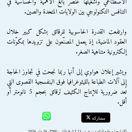
الاصطناعي وتشغيلها عنصر بالغ الأهمية والحساسية في
التنافس التكنولوجي بين الولايات المتحدة والصين.
وارتفعت القدرة الحاسوبية للرقائق بشكل كبير خلال
العقود الماضية، إذ يعمل المصنّعون على تزويدها بمكوّنات
إلكترونية متناهية الصغر.
ويشير إعلان هواوي إلى أنها ربما نجحت في تجاوز الحاجة
إلى آلات الطباعة بالليثوغرافيا فوق البنفسجية القصوى التي
تُعد ضرورية للإنتاج الكثيف لرقائق بحجم 5 نانومتر أو
أقل.
مشاركة
تكنولوجيا و علوم | المصدر: عربي 21 | تاريخ النشر : الثلاثاء 26 مايو 2026