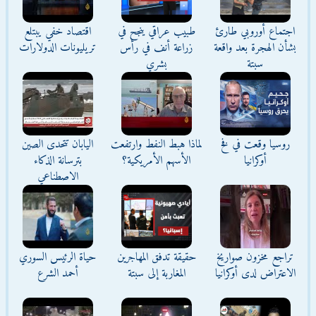
اجتماع أوروبي طارئ
طبيب عراقي ينجح في
اقتصاد خفي يبتلع
بشأن الهجرة بعد واقعة
زراعة أنف في رأس
تريليونات الدولارات
سبتة
بشري
روسيا وقعت في فخ
لماذا هبط النفط وارتفعت
اليابان تتحدى الصين
أوكرانيا
الأسهم الأمريكية؟
بترسانة الذكاء
الاصطناعي
تراجع مخزون صواريخ
حقيقة تدفق المهاجرين
حياة الرئيس السوري
الاعتراض لدى أوكرانيا
المغاربة إلى سبتة
أحمد الشرع