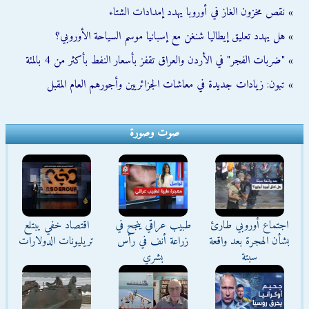
» نقص مخزون الغاز في أوروبا يهدد إمدادات الشتاء
» هل يهدد تعليق إيطاليا شنغن مع إسبانيا موسم السياحة الأوروبي؟
» "ضربات الفجر" في الأردن والعراق تقفز بأسعار النفط بأكثر من 4 بالمئة
» تبون: زيادات جديدة في معاشات الجزائريين وأجورهم العام المقبل
صوت وصورة
اجتماع أوروبي طارئ
طبيب عراقي ينجح في
اقتصاد خفي يبتلع
بشأن الهجرة بعد واقعة
زراعة أنف في رأس
تريليونات الدولارات
سبتة
بشري