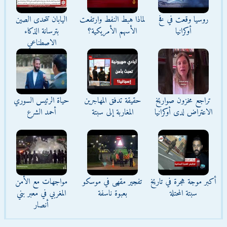
روسيا وقعت في فخ
لماذا هبط النفط وارتفعت
اليابان تتحدى الصين
أوكرانيا
الأسهم الأمريكية؟
بترسانة الذكاء
الاصطناعي
تراجع مخزون صواريخ
حقيقة تدفق المهاجرين
حياة الرئيس السوري
الاعتراض لدى أوكرانيا
المغاربة إلى سبتة
أحمد الشرع
أكبر موجة هجرة في تاريخ
تفجير مقهى في موسكو
مواجهات مع الأمن
سبتة المحتلة
بعبوة ناسفة
المغربي في معبر بني
أنصار