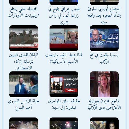
اجتماع أوروبي طارئ
طبيب عراقي ينجح في
اقتصاد خفي يبتلع
بشأن الهجرة بعد واقعة
زراعة أنف في رأس
تريليونات الدولارات
سبتة
بشري
روسيا وقعت في فخ
لماذا هبط النفط وارتفعت
اليابان تتحدى الصين
أوكرانيا
الأسهم الأمريكية؟
بترسانة الذكاء
الاصطناعي
تراجع مخزون صواريخ
حقيقة تدفق المهاجرين
حياة الرئيس السوري
الاعتراض لدى أوكرانيا
المغاربة إلى سبتة
أحمد الشرع