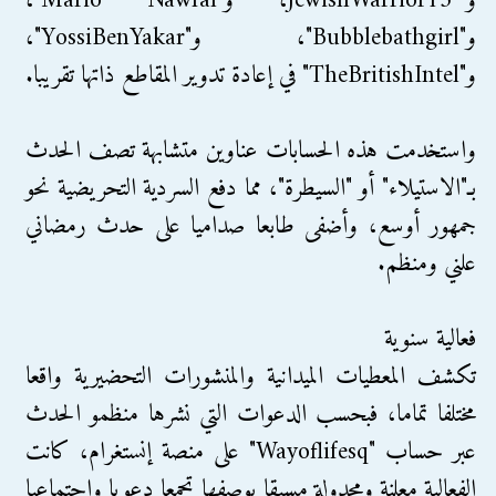
و"JewishWarrior13″، و"Mario Nawfal"،
و"Bubblebathgirl"، و"YossiBenYakar"،
و"TheBritishIntel" في إعادة تدوير المقاطع ذاتها تقريبا.
واستخدمت هذه الحسابات عناوين متشابهة تصف الحدث
بـ"الاستيلاء" أو "السيطرة"، مما دفع السردية التحريضية نحو
جمهور أوسع، وأضفى طابعا صداميا على حدث رمضاني
علني ومنظم.
فعالية سنوية
تكشف المعطيات الميدانية والمنشورات التحضيرية واقعا
مختلفا تماما، فبحسب الدعوات التي نشرها منظمو الحدث
عبر حساب "Wayoflifesq" على منصة إنستغرام، كانت
الفعالية معلنة ومجدولة مسبقا بوصفها تجمعا دعويا واجتماعيا