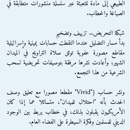
الطبيعي إلى مادة للتعبئة عبر سلسلة منشورات متطابقة في
الصياغة والخطاب.
شبكة التحريض.. تزييف وتضخيم
بدأ مسار التضليل عندما التقطت حسابات يمينية وإسرائيلية
مقاطع مصورة عفوية توثق صلاة التراويح في الميدان
الشهير، وأعادت نشرها مرفقة بتوصيفات تحريضية لسحب
الشرعية من هذا التجمع.
ونشر حساب ("Vivid" مقطعا مصورا مع تعليق وصف
الحدث بأنه "احتلال للميدان"، متسائلا عما إذا كان
الأمريكيون يقبلون بذلك، في خطاب يربط بين الوجود
الديني للمسلمين وفكرة السيطرة على الفضاء العام.