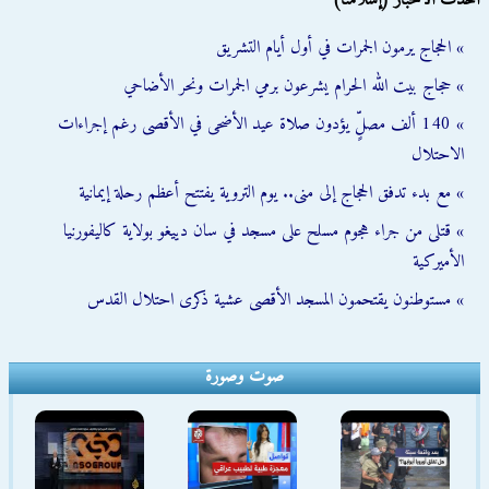
أحدث الأخبار (إسلامنا)
» الحجاج يرمون الجمرات في أول أيام التشريق
» حجاج بيت الله الحرام يشرعون برمي الجمرات ونحر الأضاحي
» 140 ألف مصلٍّ يؤدون صلاة عيد الأضحى في الأقصى رغم إجراءات
الاحتلال
» مع بدء تدفق الحجاج إلى منى.. يوم التروية يفتتح أعظم رحلة إيمانية
» قتلى من جراء هجوم مسلح على مسجد في سان دييغو بولاية كاليفورنيا
الأميركية
» مستوطنون يقتحمون المسجد الأقصى عشية ذكرى احتلال القدس
صوت وصورة