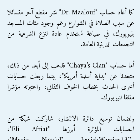
كما أعاد حساب "Dr. Maalouf" نشر مقطع آخر متسائلا
عن سبب الصلاة في الشوارع رغم وجود مئات المساجد
بنيويورك، في صياغة تستخدم عادة لنزع الشرعية من
التجمعات الدينية العامة.
أما حساب "Chaya’s Clan" فذهب إلى أبعد من ذلك،
متحدثا عن "بداية أسلمة أمريكا"، بينما ربطت حسابات
أخرى الحدث بخطاب الخوف الثقافي، واعتبرته مؤشرا
مقلقا لنيويورك.
ولضمان توسيع دائرة الانتشار، شاركت شبكة من
الحسابات المؤثرة أبرزها "Eli Afriat"،