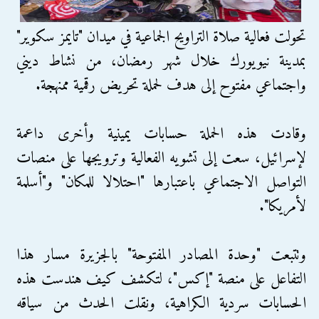
تحولت فعالية صلاة التراويح الجماعية في ميدان "تايمز سكوير"
بمدينة نيويورك خلال شهر رمضان، من نشاط ديني
واجتماعي مفتوح إلى هدف لحملة تحريض رقمية ممنهجة.
وقادت هذه الحملة حسابات يمينية وأخرى داعمة
لإسرائيل، سعت إلى تشويه الفعالية وترويجها على منصات
التواصل الاجتماعي باعتبارها "احتلالا للمكان" و"أسلمة
لأمريكا".
وتتبعت "وحدة المصادر المفتوحة" بالجزيرة مسار هذا
التفاعل على منصة "إكس"، لتكشف كيف هندست هذه
الحسابات سردية الكراهية، ونقلت الحدث من سياقه