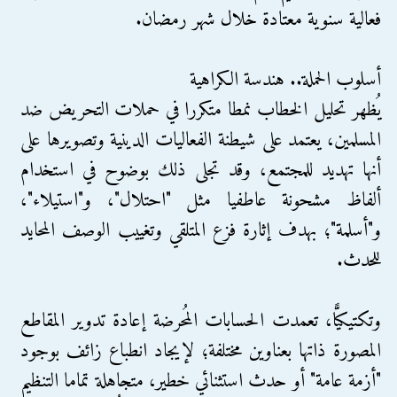
فعالية سنوية معتادة خلال شهر رمضان.
أسلوب الحملة.. هندسة الكراهية
يُظهر تحليل الخطاب نمطا متكررا في حملات التحريض ضد
المسلمين، يعتمد على شيطنة الفعاليات الدينية وتصويرها على
أنها تهديد للمجتمع، وقد تجلى ذلك بوضوح في استخدام
ألفاظ مشحونة عاطفيا مثل "احتلال"، و"استيلاء"،
و"أسلمة"؛ بهدف إثارة فزع المتلقي وتغييب الوصف المحايد
للحدث.
وتكتيكيًّا، تعمدت الحسابات المُحرضة إعادة تدوير المقاطع
المصورة ذاتها بعناوين مختلفة؛ لإيجاد انطباع زائف بوجود
"أزمة عامة" أو حدث استثنائي خطير، متجاهلة تماما التنظيم