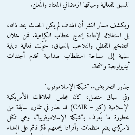
المسبق للفعالية وسياقها الرمضاني المعتاد والمُعلن.
ويكشف مسار النشر أن الهدف لم يكن الحدث بحد ذاته،
بل استغلاله لإعادة إنتاج خطاب الكراهية. فمن خلال
التضخيم اللفظي والتلاعب بالسياق، حُوِّلت فعالية دينية
سلمية إلى مساحة استقطاب صدامية تخدم أجندات
أيديولوجية واضحة.
جذور التحريض.. "شبكة الإسلاموفوبيا"
وفي سياق متصل، كان مجلس العلاقات الأمريكية
الإسلامية (كير – CAIR) قد حذر في تقارير سابقة من
خطورة ما يُعرف بـ"شبكة الإسلاموفوبيا"؛ وهي تكتل
لامركزي يضم منظمات وأفرادا يجمعهم فكر قائم على العداء