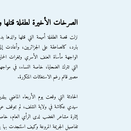
الصرخات الأخيرة لطفلة قتلها وا
نزلت قصة الطفلة أميمة التي قتلها والدها بد
بارد، كالصاعقة على الجزائريين، وأعادت إل
الواجهة مأساة العنف الأسري وثغرات الحماي
التي تترك الضحايا، خاصة النساء، في مواجه
مصير قاتم رغم الاستغاثات المتكررة.
الحادثة التي وقعت يوم الأربعاء الماضي ببلدي
سيدي عكاشة في ولاية الشلف، لم تتوقف عن
إثارة مشاعر الغضب لدى الرأي العام، خاص
تفاصيل الجريمة المروعة وكيف استنجدت بها بنته