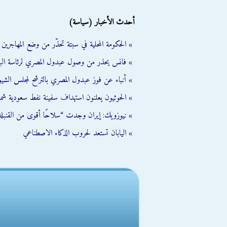
أحدث الأخبار (سياسة)
» الحكومة المحلية في سبتة تحذّر من وضع المهاجرين ال
» فانس يحذر من وصول عبدول المصري لرئاسة الب
» أنباء عن فوز عبدول المصري بالترشح لمجلس الشي
» الحوثيون يعلنون استهداف سفينة نفط سعودية شمال
» نيوزويك: إيران وجدت “سلاحًا أقوى من القنبلة 
» اليابان تستعد لحروب الذكاء الاصطناعي