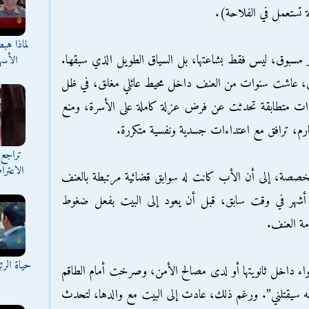
ة تستعمل في الفلاحة).
لماذا هب
 مسبوق، ليس فقط بشاعتها، بل السياق الطويل الذي سبقها.
الأسه
نوي، عاشت سنوات من العنف داخل محيط عائلي مغلق، في ظل
ات متطابقة تحدثت عن فرض عزلة كاملة على الأسرة، ومنع
م، ترافق مع اعتداءات جسدية ونفسية متكررة.
تراجع 
الاعترا
تخصصة، إلى أن الأب كانت له سوابق قضائية مرتبطة بالعنف
أشهر في وقت سابق، قبل أن يعود إلى البيت بفعل ضغوط
مة العنف.
حياة الر
سواء داخل ثانويتها أو لدى مصالح الأمن، وصرخت أمام الطاقم
ه سيقتلني”. ورغم ذلك، عادت إلى البيت مع والدها، لتحدث