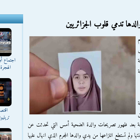
لدها تدمي قلوب الجزائريين
م
ى
اجتماع أ
ة
الهجرة 
ة
ة
اقتصا
تريليو
ة بعد ظهور تصريحات والدة الضحية أمس التي تحدثت عن
ا ولم تستطع انتزاعها من يدي والدها المجرم الذي انهال عليها