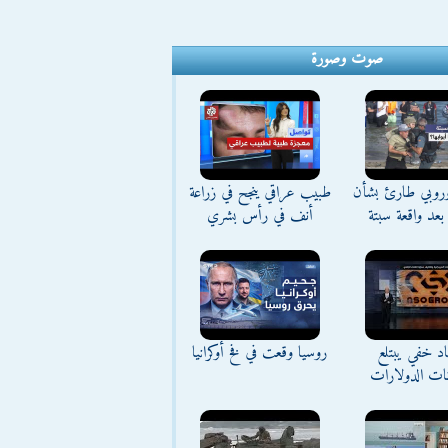
صوت وصورة
وروبي طارئ بشأن
طبيب عراقي ينجح في زراعة
بعد واقعة سبتة
أنف في رأس بشري
د خفي يبتلع
روسيا وقعت في فخ أوكرانيا
نات الدولارات