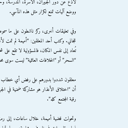
لاذع عن دور الجيران، الأسرة، المدرسة، وح
ووضع آليات تمنع تكرار مثل هذه المآسي.
وفي تعليقات أخرى، ركز ناشطون على ما سموه “
للجاني. وكتب أحد المعلقين: “أميمة لم تمت لأنها
تُعاد إلى نفس المكان، فالمسؤولية لا تقع عل
“السحر” أو “الخلافات العائلية” ليست سوى 
معلقون شددوا بدورهم على رفض أي خطاب يخفف
أن “اختلاق الأعذار هو مشاركة ضمنية في الجر
رقبة المجتمع كله”.
وتحولت قضية أميمة، خلال ساعات، إلى رمز 