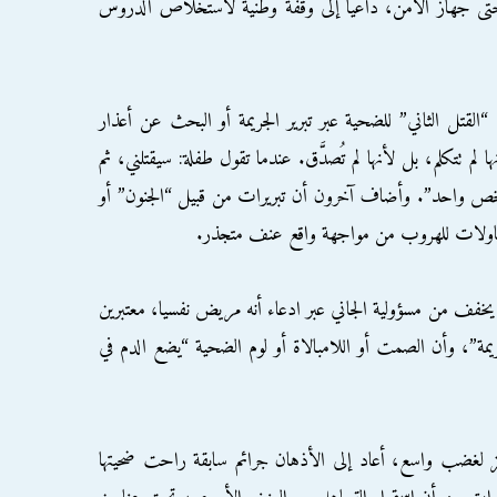
تى جهاز الأمن، داعيًا إلى وقفة وطنية لاستخلاص الدروس
القتل الثاني” للضحية عبر تبرير الجريمة أو البحث عن أعذار
 لم تتكلم، بل لأنها لم تُصدَّق. عندما تقول طفلة: سيقتلني، ثم
ى شخص واحد”. وأضاف آخرون أن تبريرات من قبيل “الجنون” أو
محاولات للهروب من مواجهة واقع عنف متجذر.
 من مسؤولية الجاني عبر ادعاء أنه مريض نفسيا، معتبرين
يمة”، وأن الصمت أو اللامبالاة أو لوم الضحية “يضع الدم في
لغضب واسع، أعاد إلى الأذهان جرائم سابقة راحت ضحيتها