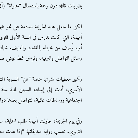
بضربات قاتلة دون رحمة باستعمال “مدراة” (آل
لكن ما جعل هذه الجريمة صادمة على نحو غير
أميمة، التي كانت تدرس في السنة الأولى ثا
أب وُصف من محيطه بالمتشدد والعنيف. شهاد
وسائل التواصل والترفيه، وفرض نمط عيش صار
وتشير معطيات نشرتها منصة “هن” النسوية الم
الأسري، أدت إلى إيداعه السجن لمدة ستة 
اجتماعية ووساطات عائلية، لتتواصل بعدها دوا
وفي يوم الجريمة، حاولت أميمة طلب الحماية، 
التربوي، بحسب رواية صديقاتها: “إذا عدت مع