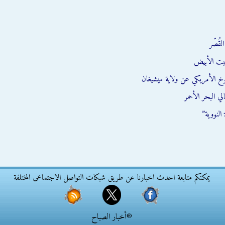
قُصّر
يت الأبيض
وخ الأمريكي عن ولاية ميشيغان
ي البحر الأحمر
النووية”
يمكنكم متابعة احدث اخبارنا عن طريق شبكات التواصل الاجتماعى المختلفة
®أخبار الصباح