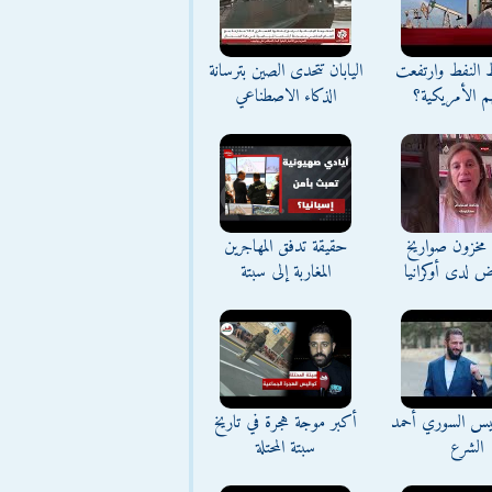
ط النفط وارتفعت
اليابان تتحدى الصين بترسانة
م الأمريكية؟
الذكاء الاصطناعي
مخزون صواريخ
حقيقة تدفق المهاجرين
ض لدى أوكرانيا
المغاربة إلى سبتة
ئيس السوري أحمد
أكبر موجة هجرة في تاريخ
الشرع
سبتة المحتلة