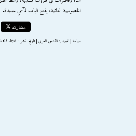
نساء وقاصرات في ظروف مشابهة، وسط تحذيرا
الخصوصية العائلية، يفتح الباب لمآسٍ جديدة.
مشاركة
سياسة | المصدر: القدس العربي | تاريخ النشر : الثلاثاء 03 فبراير 2026