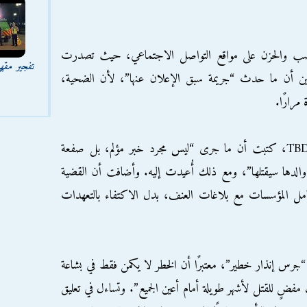
ضب والحزن على مواقع التواصل الاجتماعي، حيث تصدرت
تفجير مقه
لقين أن ما حدث “جريمة سبق الإعلان عنها”، لأن الضحية،
رارًا.
الناشطة فرح لينا، المسيرة لصفحة TBD Algérie، كتبت أن ما جرى “ليس مجرد خبر مؤلم، بل صفعة
الدها سيقتلها”، ومع ذلك أُعيدت إليه. وأضافت أن القضية
مل المؤسسات مع بلاغات العنف، بدل الاكتفاء بالتعهدات
جرس إنذار خطير”، معتبرًا أن الخطر لا يكمن فقط في بشاعة
ضٍ للقتل لأشهر طويلة أمام أعين الجميع”. وتساءل في تعليق