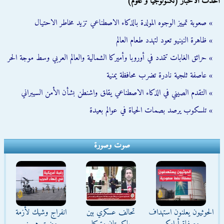
أحدث الأخبار (تكنولوجيا و علوم)
» صعوبة تمييز الوجوه المولدة بالذكاء الاصطناعي تزيد مخاطر الاحتيال
» ظاهرة النينيو تعود لتهدد طعام العالم
» حرائق الغابات تتمدد في أوروبا وأميركا الشمالية والعالم العربي وسط موجة الحر
» عاصفة ثلجية نادرة تضرب محافظة يمنية
» التقدم الصيني في الذكاء الاصطناعي يقلق واشنطن بشأن الأمن السيبراني
» تلسكوب يرصد بصمات الحياة في عوالم بعيدة
صوت وصورة
الحوثيون يعلنون استهداف
تحالف عسكري بين
انفراج وشيك لأزمة