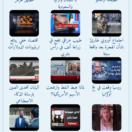
مصفاة أرامكو
باكستان وتركيا
مضيق هرمز
والسعودية
اجتماع أوروبي طارئ
طبيب عراقي ينجح في
اقتصاد خفي يبتلع
بشأن الهجرة بعد واقعة
زراعة أنف في رأس
تريليونات الدولارات
سبتة
بشري
روسيا وقعت في فخ
لماذا هبط النفط وارتفعت
اليابان تتحدى الصين
أوكرانيا
الأسهم الأمريكية؟
بترسانة الذكاء
الاصطناعي