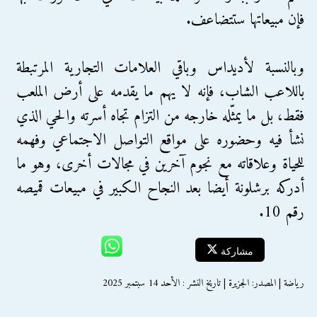
فإن مبيعاتها ستتضاعف.
وبالنسبة لأديداس وباقي العلامات التجارية المرتبطة
باللاعب الشاب، فإنه لا يهم ما يقدمه على أرض الملعب
فقط، بل ما يمثّله خارجه من التزام تجاه أسرته والحي الذي
نشأ فيه وحضوره على مواقع التواصل الاجتماعي وفهمه
للحياة وعلاقاته مع نجوم آخرين في مجالات أخرى، وهو ما
أدركه برشلونة أيضا بعد النجاح الكبير في مبيعات قميصه
رقم 10.
مشاركة
رياضة | المصدر: الجزيرة | تاريخ النشر : الأحد 14 سبتمبر 2025