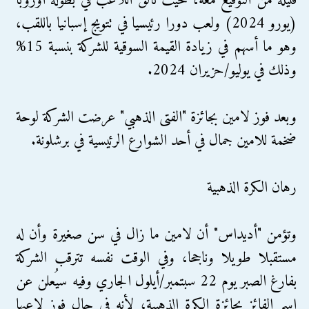
قليلة من التوقيع معه، حيث تألق اللاعب في بطولة أوروبا
(يورو 2024) ولعب دورا رئيسيا في تتويج إسبانيا باللقب،
وهو ما أسهم في زيادة القيمة السوقية للشركة بنسبة 15%
وذلك في يوليو/حزيران 2024.
وبعد فوز لامين بجائزة "الفتى الذهبي" عرضت الشركة لوحة
ضخمة للامين جمال في أحد الشوارع الرئيسية في برشلونة.
رهان الكرة الذهبية
وتؤمن "أديداس" أن لامين ما زال في سن صغيرة وأن له
مستقبلا طويلا وناجحا، وفي الوقت نفسه تترقب الشركة
بفارغ الصبر يوم 22 سبتمبر/أيلول الجاري وفيه سيُعلن عن
اسم الفائز بجائزة الكرة الذهبية، لأنه في حال فوز لاعبها