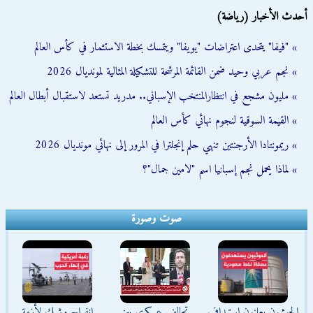
أحدث الأخبار (رياضة)
» "فيفا" يتحدى اعتراضات "يويفا" ويتمسك بخطة الاستثمار في كأس العالم
» نجم عربي وحيد ضمن القائمة المرشحة للتشكيلة المثالية لمونديال 2026
» مليون مشجع في انتظارالمنتخب الإسباني.. مدريد تستعد لاستقبال أبطال العالم
» القيمة السوقية لنجوم نهائي كأس العالم
» ريمونتادا الأرجنتين تنهي حلم إنجلترا في المرور إلى نهائي مونديال 2026
» لماذا يحمل نجم إسبانيا اسم "لامين جمال"؟
صوت وصورة
الحوثيون يعلنون استهداف
تحالف عسكري بين
انفراج وشيك لأزمة