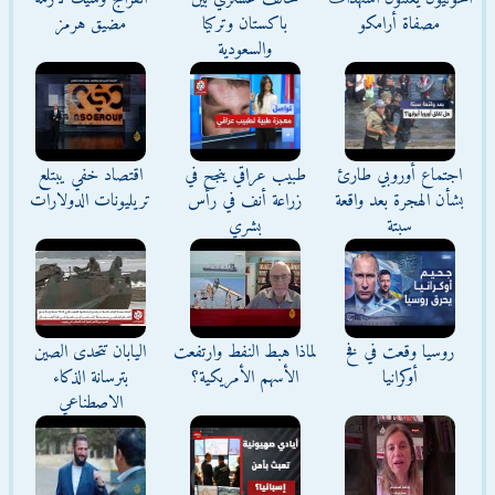
مصفاة أرامكو
باكستان وتركيا
مضيق هرمز
والسعودية
اجتماع أوروبي طارئ
طبيب عراقي ينجح في
اقتصاد خفي يبتلع
بشأن الهجرة بعد واقعة
زراعة أنف في رأس
تريليونات الدولارات
سبتة
بشري
روسيا وقعت في فخ
لماذا هبط النفط وارتفعت
اليابان تتحدى الصين
أوكرانيا
الأسهم الأمريكية؟
بترسانة الذكاء
الاصطناعي