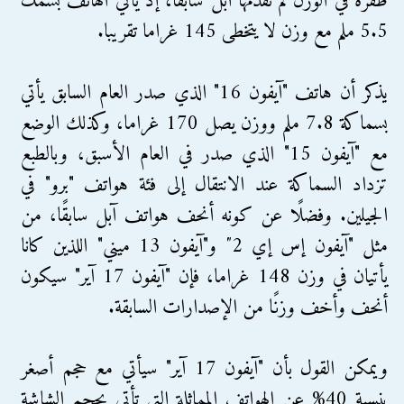
طفرة في الوزن لم تقدمها آبل سابقًا، إذ يأتي الهاتف بسمك
5.5 ملم مع وزن لا يتخطى 145 غراما تقريبا.
يذكر أن هاتف "آيفون 16" الذي صدر العام السابق يأتي
بسماكة 7.8 ملم ووزن يصل 170 غراما، وكذلك الوضع
مع "آيفون 15" الذي صدر في العام الأسبق، وبالطبع
تزداد السماكة عند الانتقال إلى فئة هواتف "برو" في
الجيلين. وفضلًا عن كونه أنحف هواتف آبل سابقًا، من
مثل "آيفون إس إي 2″ و"آيفون 13 ميني" اللذين كانا
يأتيان في وزن 148 غراما، فإن "آيفون 17 آير" سيكون
أنحف وأخف وزنًا من الإصدارات السابقة.
ويمكن القول بأن "آيفون 17 آير" سيأتي مع حجم أصغر
بنسبة 40% عن الهواتف المماثلة التي تأتي بحجم الشاشة