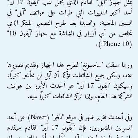
يمثل جهاز "آبل" القادم الذي يحمل لقب "آيفون 17 آير"
أحد أكبر التغييرات التي طرأت على هواتف "آبل" في
السنين الماضية، وتحديدًا بعد طرح التصميم المبتكر الذي
تخلص من أي أزرار في الشاشة مع جهاز "آيفون 10"
(iPhone 10).
وربما سبقت "سامسونغ" لطرح هذا الجهاز وتقديم تصورها
عنه، ولكن جميع الشائعات تؤكد أن آبل لن تتأخر كثيرًا،
وسيكون "آيفون 17 آير" هو الحدث الأبرز بين هواتف
الشركة هذا العام، ولذا تركز الشائعات كثيرًا عليه.
وفي أحدث تقرير ظهر في موقع "نافير" (Naver) عن أحد
المسربين المشهورين، فإن "آيفون 17 آير" القادم سيقدم