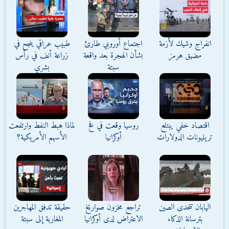
انفراج وشيك لأزمة
اجتماع أوروبي طارئ
طبيب عراقي ينجح في
مضيق هرمز
بشأن الهجرة بعد واقعة
زراعة أنف في رأس
سبتة
بشري
اقتصاد خفي يبتلع
روسيا وقعت في فخ
لماذا هبط النفط وارتفعت
تريليونات الدولارات
أوكرانيا
الأسهم الأمريكية؟
اليابان تتحدى الصين
تراجع مخزون صواريخ
حقيقة تدفق المهاجرين
بترسانة الذكاء
الاعتراض لدى أوكرانيا
المغاربة إلى سبتة