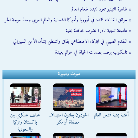
» ظاهرة النينيو تعود لتهدد طعام العالم
» حرائق الغابات تتمدد في أوروبا وأميركا الشمالية والعالم العربي وسط موجة الحر
» عاصفة ثلجية نادرة تضرب محافظة يمنية
» التقدم الصيني في الذكاء الاصطناعي يقلق واشنطن بشأن الأمن السيبراني
» تلسكوب يرصد بصمات الحياة في عوالم بعيدة
صوت وصورة
أغنية يمنية تشغل العالم
الحوثيون يعلنون استهداف
تحالف عسكري بين
مصفاة أرامكو
باكستان وتركيا
والسعودية