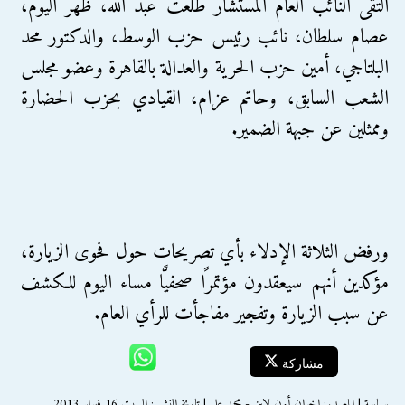
التقى النائب العام المستشار طلعت عبد الله، ظهر اليوم،
عصام سلطان، نائب رئيس حزب الوسط، والدكتور محد
البلتاجي، أمين حزب الحرية والعدالة بالقاهرة وعضو مجلس
الشعب السابق، وحاتم عزام، القيادي بحزب الحضارة
وممثلين عن جبهة الضمير.
ورفض الثلاثة الإدلاء بأي تصريحات حول فحوى الزيارة،
مؤكدين أنهم سيعقدون مؤتمرًا صحفيًّا مساء اليوم للكشف
عن سبب الزيارة وتفجير مفاجأت للرأي العام.
مشاركة
سياسة | المصدر: إخوان أون لاين - محمد علي | تاريخ النشر : السبت 16 فبراير 2013