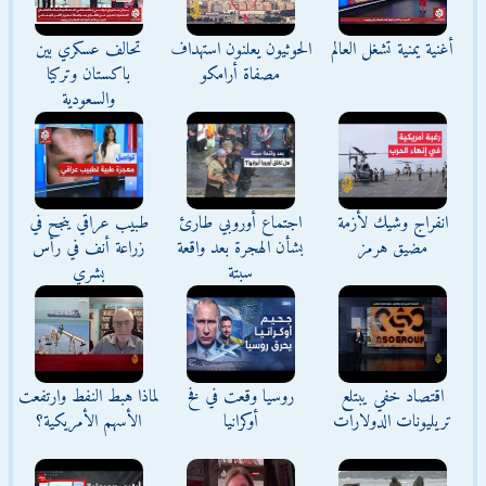
أغنية يمنية تشغل العالم
الحوثيون يعلنون استهداف
تحالف عسكري بين
مصفاة أرامكو
باكستان وتركيا
والسعودية
انفراج وشيك لأزمة
اجتماع أوروبي طارئ
طبيب عراقي ينجح في
مضيق هرمز
بشأن الهجرة بعد واقعة
زراعة أنف في رأس
سبتة
بشري
اقتصاد خفي يبتلع
روسيا وقعت في فخ
لماذا هبط النفط وارتفعت
تريليونات الدولارات
أوكرانيا
الأسهم الأمريكية؟