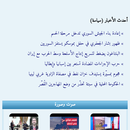
أحدث الأخبار (سياسة)
» إعادة بناء الجيش السوري تدخل مرحلة الحسم
» ظهور بشار الجعفري في حفل بموسكو يستفز السوريين
» البنتاغون يضغط لتسريع إنتاج الأسلحة وسط الحرب مع إيران
» حرب الإجراءات المضادة تستعر بين إسبانيا وإيطاليا
» هجوم بمسيّرة يستهدف خزان نفط في مصفاة الزاوية غربي ليبيا
» الحكومة المحلية في سبتة تحذّر من وضع المهاجرين القُصّر
صوت وصورة