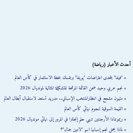
أحدث الأخبار (رياضة)
» "فيفا" يتحدى اعتراضات "يويفا" ويتمسك بخطة الاستثمار في كأس العالم
» نجم عربي وحيد ضمن القائمة المرشحة للتشكيلة المثالية لمونديال 2026
» مليون مشجع في انتظارالمنتخب الإسباني.. مدريد تستعد لاستقبال أبطال العالم
» القيمة السوقية لنجوم نهائي كأس العالم
» ريمونتادا الأرجنتين تنهي حلم إنجلترا في المرور إلى نهائي مونديال 2026
» لماذا يحمل نجم إسبانيا اسم "لامين جمال"؟