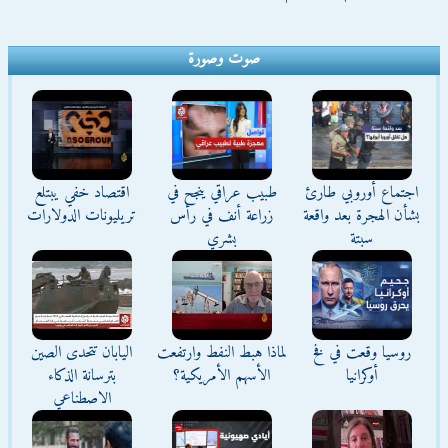
صوت وصورة
اجتماع أوروبي طارئ
طبيب عراقي ينجح في
اقتصاد خفي يبتلع
بشأن الهجرة بعد واقعة
زراعة أنف في رأس
تريليونات الدولارات
سبتة
بشري
روسيا وقعت في فخ
لماذا هبط النفط وارتفعت
اليابان تتحدى الصين
أوكرانيا
الأسهم الأمريكية؟
بترسانة الذكاء
الاصطناعي