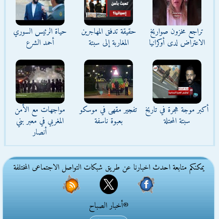
تراجع مخزون صواريخ
حقيقة تدفق المهاجرين
حياة الرئيس السوري
الاعتراض لدى أوكرانيا
المغاربة إلى سبتة
أحمد الشرع
أكبر موجة هجرة في تاريخ
تفجير مقهى في موسكو
مواجهات مع الأمن
سبتة المحتلة
بعبوة ناسفة
المغربي في معبر بني
أنصار
يمكنكم متابعة احدث اخبارنا عن طريق شبكات التواصل الاجتماعى المختلفة
®أخبار الصباح