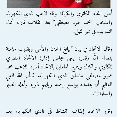
أعلن اتحاد الكانوي والكاياك وفاة لاعب نادي الكهرباء
والمنتخب “محمد عمرو مصطفى” بعد انقلاب قاربه أثناء
التدريب في نهر النيل.
وقال الاتحاد في بيان “ببالغ الحزن والأسى وبقلوب مؤمنة
بقضاء الله وقدره ينعى مجلس إدارة الاتحاد المصري
للكانوي والكياك وجميع العاملين بالاتحاد أسرة اللاعب محمد
عمرو مصطفى متسابق نادي الكهرباء. نسأل الله العلي
العظيم أن يتغمده بواسع رحمته ويلهم ذويه وأهله الصبر
والسلوان”.
وقرر الاتحاد إيقاف النشاط في نادي الكهرباء بعد