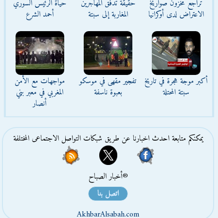
تراجع مخزون صواريخ
حقيقة تدفق المهاجرين
حياة الرئيس السوري
الاعتراض لدى أوكرانيا
المغاربة إلى سبتة
أحمد الشرع
أكبر موجة هجرة في تاريخ
تفجير مقهى في موسكو
مواجهات مع الأمن
سبتة المحتلة
بعبوة ناسفة
المغربي في معبر بني
أنصار
يمكنكم متابعة احدث اخبارنا عن طريق شبكات التواصل الاجتماعى المختلفة
®أخبار الصباح
اتصل بنا
AkhbarAlsabah.com