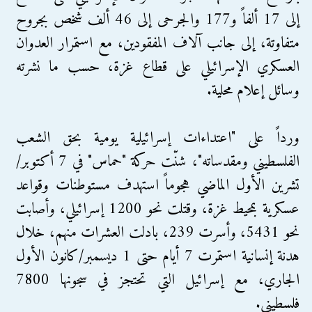
إلى 17 ألفاً و177 والجرحى إلى 46 ألف شخص بجروح
متفاوتة، إلى جانب آلاف المفقودين، مع استمرار العدوان
العسكري الإسرائيلي على قطاع غزة، حسب ما نشرته
وسائل إعلام محلية.
ورداً على "اعتداءات إسرائيلية يومية بحق الشعب
الفلسطيني ومقدساته"، شنّت حركة "حماس" في 7 أكتوبر/
تشرين الأول الماضي هجوماً استهدف مستوطنات وقواعد
عسكرية بمحيط غزة، وقتلت نحو 1200 إسرائيلي، وأصابت
نحو 5431، وأسرت 239، بادلت العشرات منهم، خلال
هدنة إنسانية استمرت 7 أيام حتى 1 ديسمبر/كانون الأول
الجاري، مع إسرائيل التي تحتجز في سجونها 7800
فلسطيني.