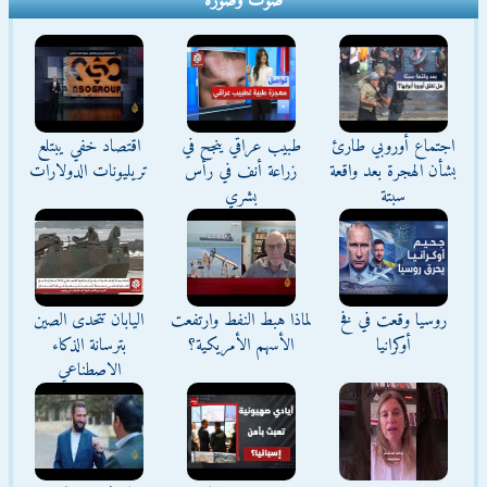
صوت وصورة
اجتماع أوروبي طارئ
طبيب عراقي ينجح في
اقتصاد خفي يبتلع
بشأن الهجرة بعد واقعة
زراعة أنف في رأس
تريليونات الدولارات
سبتة
بشري
روسيا وقعت في فخ
لماذا هبط النفط وارتفعت
اليابان تتحدى الصين
أوكرانيا
الأسهم الأمريكية؟
بترسانة الذكاء
الاصطناعي