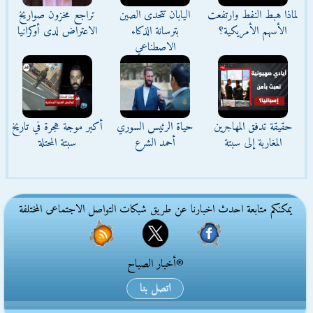
لماذا هبط النفط وارتفعت
اليابان تتحدى الصين
تراجع مخزون صواريخ
الأسهم الأمريكية؟
بترسانة الذكاء
الاعتراض لدى أوكرانيا
الاصطناعي
حقيقة تدفق المهاجرين
حياة الرئيس السوري
أكبر موجة هجرة في تاريخ
المغاربة إلى سبتة
أحمد الشرع
سبتة المحتلة
يمكنكم متابعة احدث اخبارنا عن طريق شبكات التواصل الاجتماعى المختلفة
®أخبار الصباح
اتصل بنا