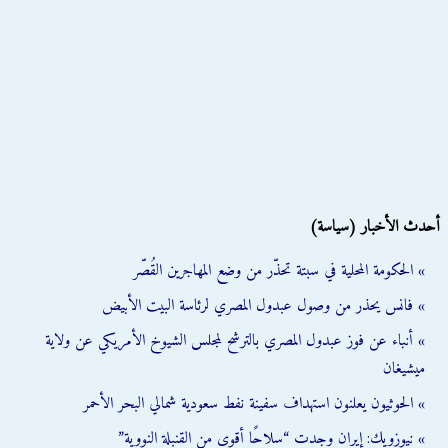
أحدث الأخبار (سياسة)
» الحكومة المحلية في سبتة تحذّر من وضع المهاجرين القُصّر
» فانس يحذر من وصول عبدول المصري لرئاسة البيت الأبيض
» أنباء عن فوز عبدول المصري بالترشح لمجلس الشيوخ الأمريكي عن ولاية
ميشيغان
» الحوثيون يعلنون استهداف سفينة نفط سعودية شمالي البحر الأحمر
» نيوزويك: إيران وجدت “سلاحًا أقوى من القنبلة النووية”