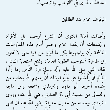
الحافظ المنذري في "الترغيب والترهيب".
الوقوف بحزم ضد الظالمين
وأضافت أمانة الفتوى أن الشرع أوجب على الأفراد
والمجتمعات أن يقفوا بحزم وحسم أمام هذه الممارسات
الغاشمة وأن يواجهوها بكل ما أوتوا من قوة حتى لا تتحول
إلى ظاهرة تستوجب العقوبة العامة، وتمنع استجابة الدعاء؛
فقال النبي صلى الله عليه وآله وسلم: «إِن النَّاس إِذا رَأَوْا
الظَّالِم فَلم يَأْخُذُوا على يَدَيْهِ أوشك أَن يعمهم الله بعقاب من
عِنْده» أخرجه أبو داود والترمذي وصححه وابن ماجه
والنسائي من حديث أبي بكر الصديق رضي الله عنه، وروى
الترمذي وحسنه من حديث حذيفة رضي الله عنه أن النبي