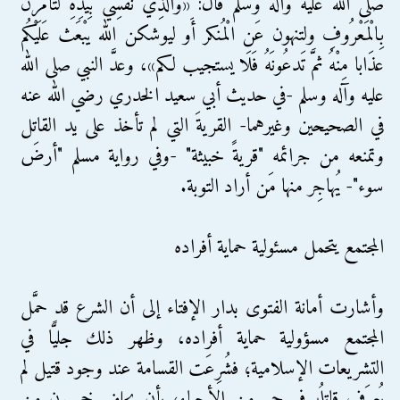
صلى الله عليه وآله وسلم قال: «وَالَّذِي نَفسِي بِيَدِهِ لتأمرن
بِالْمَعْرُوفِ ولتنهون عَن الْمُنكر أَو ليوشكن الله يبْعَث عَلَيْكُم
عذَابا مِنْهُ ثمَّ تَدعُونَهُ فَلَا يستجيب لكم»، وعدَّ النبي صلى الله
عليه وآله وسلم -في حديث أبي سعيد الخدري رضي الله عنه
في الصحيحين وغيرهما- القريةَ التي لم تأخذ على يد القاتل
وتمنعه من جرائمه "قريةً خبيثة" -وفي رواية مسلم "أرضَ
سوء"- يُهاجِر منها مَن أراد التوبة.
المجتمع يتحمل مسئولية حماية أفراده
وأشارت أمانة الفتوى بدار الإفتاء إلى أن الشرع قد حمَّل
المجتمع مسؤولية حماية أفراده، وظهر ذلك جليًّا في
التشريعات الإسلامية؛ فشُرِعَت القسامة عند وجود قتيل لم
يُعرَف قاتلُه في حي من الأحياء؛ بأن يحلف خمسون من