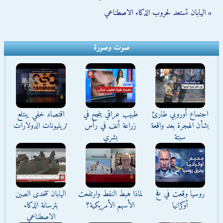
» اليابان تستعد لحروب الذكاء الاصطناعي
صوت وصورة
اجتماع أوروبي طارئ
طبيب عراقي ينجح في
اقتصاد خفي يبتلع
بشأن الهجرة بعد واقعة
زراعة أنف في رأس
تريليونات الدولارات
سبتة
بشري
روسيا وقعت في فخ
لماذا هبط النفط وارتفعت
اليابان تتحدى الصين
أوكرانيا
الأسهم الأمريكية؟
بترسانة الذكاء
الاصطناعي