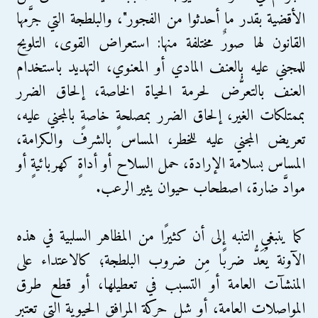
الأقضية بقدر ما أحدثوا من الفجور"، والبلطجة التي جرَّمها
القانون لها صورٌ مختلفة منها: استعراض القوى، التلويح
للمجني عليه بالعنف المادي أو المعنوي، التهديد باستخدام
العنف بالتعرُّض لحرمة الحياة الخاصة، إلحاق الضرر
بممتلكات الغير، إلحاق الضرر بمصلحةٍ خاصةٍ بالمجني عليه،
تعريض المجني عليه للخطر، المساس بالشرف والكرامة،
المساس بسلامة الإرادة، حمل السلاح أو أداةٍ كهربائيةٍ أو
موادَّ ضارة، اصطحاب حيوان يثير الرعب.
كما ينبغي التنبه إلى أن كثيرًا من المظاهر السلبية في هذه
الآونة يُعَدُّ ضربًا مِن ضروب البلطجة؛ كالاعتداء على
المنشآت العامة أو التسبب في تعطيلها، أو قطع طرق
المواصلات العامة، أو شل حركة المرافق الحيوية التي تعتبر