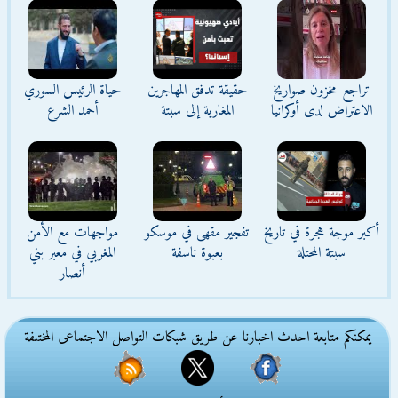
تراجع مخزون صواريخ
حقيقة تدفق المهاجرين
حياة الرئيس السوري
الاعتراض لدى أوكرانيا
المغاربة إلى سبتة
أحمد الشرع
أكبر موجة هجرة في تاريخ
تفجير مقهى في موسكو
مواجهات مع الأمن
سبتة المحتلة
بعبوة ناسفة
المغربي في معبر بني
أنصار
يمكنكم متابعة احدث اخبارنا عن طريق شبكات التواصل الاجتماعى المختلفة