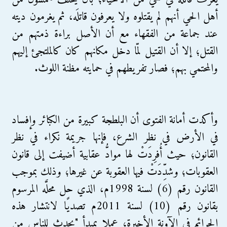
أهل الحي أنهم لم يقتلوه ولا يعرفون قاتلَه، ثم يغرمون ديته
عند جماعة من الفقهاء مع أن الأصل براءة ذمتهم من
القتل؛ إلا أن القتيل لمّا دخل مكانهم كان كالملتجئ إليهم
والمحتمي بهم؛ فصار تفريطهم في حمايته مظنة اللوث.
وأكدت أمانة الفتوى أن البلطجة كبيرة من الكبائر وإفساد
في الأرض في نظر الشرع، فإنها جريمة نكراء في نظر
القانون؛ حيث أُفرِدَتْ لها موادُّ عقابية أضيفت إلى قانون
العقوبات؛ وشدِّدَتْ فيها العقوبة عن غيرها؛ وذلك بموجب
القانون رقم (6) لسنة 1998م، الذي حل محلَّه المرسوم
بقانون رقم (10) لسنة 2011م تصديًا لانتشار هذه
الجرائم في الآونة الأخيرة؛ عملا بمبدأ "يحدث للناس من