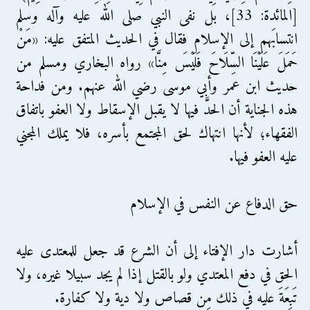
[المائدة: 33]، بل نفى النبي صلى الله عليه وآله وسلم
انتسابَهم إلى الإسلام فقال في الحديث المتفق عليه: «مَنْ
حَمَلَ عَلَيْنَا السِّلَاحَ فَلَيْسَ مِنَّا» رواه البخاري ومسلم من
حديث ابن عمر وأبي موسى رضي الله عنهم. ومن فداحة
هذه الجناية أن الحدَّ فيها لا يقبل الإسقاط ولا العفو باتفاق
الفقهاء؛ لأنها انتهاك لحق المجتمع بأسره، فلا يملك المجني
عليه العفو فيها.
حق الدفاع عن النفس في الإسلام
أشارت دار الإفتاء إلى أن الشرع قد جعل للمعتدى عليه
الحق في دفع المعتدي ولو بالقتل إذا لم يجد سبيلا غيره، ولا
تَبِعَةَ عليه في ذلك مِن قصاص ولا دية ولا كفارة.