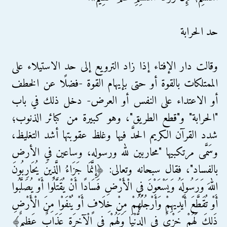
حد الحرابة
وقالت دار الإفتاء إذا زاد الترويع إلى حد الاستيلاء على
الممتلكات بالقوة أو حتى بإيهام القوة -فضلًا عن الخطف
أو الاعتداء على النفس أو العرض- دخل ذلك في باب
"الحرابة" و"قطع الطريق"، وهو كبيرة من كبائر الذنوب؛
شدد القرآن الكريم الحدَّ فيها وغلظ عقوبتها أشد التغليظ،
وسَمَّى مرتكبيها "محاربين لله ورسوله، وساعين في الأرض
بالفساد"، فقال سبحانه وتعالى: ﴿إِنَّمَا جَزَاءُ الَّذِينَ يُحَارِبُونَ
اللهَ وَرَسُولَهُ وَيَسْعَوْنَ فِي الْأَرْضِ فَسَادًا أَنْ يُقَتَّلُوا أَوْ يُصَلَّبُوا
أَوْ تُقَطَّعَ أَيْدِيهِمْ وَأَرْجُلُهُمْ مِنْ خِلَافٍ أَوْ يُنْفَوْا مِنَ الْأَرْضِ
ذَلِكَ لَهُمْ خِزْيٌ فِي الدُّنْيَا وَلَهُمْ فِي الْآخِرَةِ عَذَابٌ عَظِيمٌ﴾