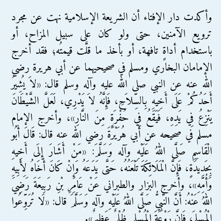
وأكدت دار الإفتاء أن الشريعة الإسلامية نهت عن مجرد
ترويع الآمنين، حتى ولو كان على سبيل المزاح، أو
باستخدام أداةٍ تافهة، أو بأخذ ما قلَّت قيمتُه؛ فقد أخرج
الإمامان البخاري ومسلم في صحيحيهما عن أبي هريرة رضي
الله عنه عن النبي صلى الله عليه وآله وسلم قال: «لاَ يُشِيرُ
أَحَدُكُمْ عَلَى أَخِيهِ بِالسِّلاَحِ، فَإِنَّهُ لاَ يَدْرِي، لَعَلَّ الشَّيْطَانَ
يَنْزِعُ فِي يَدِهِ، فَيَقَعُ فِي حُفْرَةٍ مِنَ النَّارِ»، وأخرج الإمام
مسلم في صحيحه عن أَبي هُرَيْرَةَ رضي الله عنه قال: قَالَ أَبُو
الْقَاسِمِ صَلَّى اللهُ عَلَيْهِ وآله وَسَلَّمَ: «مَنْ أَشَارَ إِلَى أَخِيهِ
بِحَدِيدَةٍ، فَإِنَّ الْمَلَائِكَةَ تَلْعَنُهُ، حَتَّى يَدَعَهُ وَإِنْ كَانَ أَخَاهُ لِأَبِيهِ
وَأُمِّهِ»، وأخرج البزار والطبراني عَنْ عَامِرِ بْنِ رَبِيعَةَ رَضِيَ
اللهُ عَنْهُ: أَنَّ النَّبِيُّ صَلَّى اللهُ عَلَيْهِ وآله وَسَلَّمَ قال: «لَا تُرَوِّعُوا
الْمُسْلِمَ؛ فَإِنَّ رَوْعَةَ الْمُسْلِمِ ظُلْمٌ عَظِيمٌ».