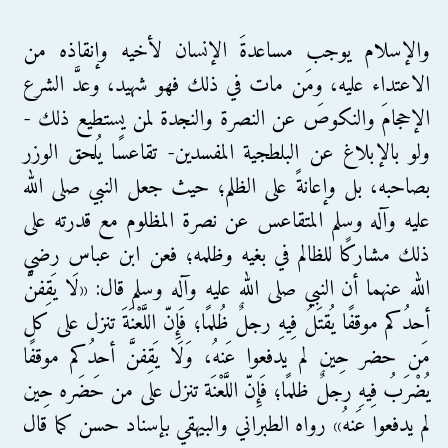
والإسلام يوجب مساعدةَ الإنسان لأخيه وإنقاذه من
الاعتداء عليه، ومَن مات في ذلك فهو شهيد، وعدَّ الشرع
الإحجامَ والنكوصَ عن النصرة والنجدة لمن يستطيع ذلك -
ولو بالإبلاغ عن البلطجية المفسدين- تقاعسًا يُلحق الوزر
بصاحبه، بل وإعانةً على الظلم؛ حيث جعل النبي صلى الله
عليه وآله وسلم المتقاعس عن نصرة المظلوم مع قدرته على
ذلك مشاركًا للظالم في بغيه وظلمه؛ فعن ابن عباس رضي
الله عنهما أن النبي صلى الله عليه وآله وسلم قال: «لَا يَقِفنَّ
أحدُكم موقفًا يُقتَلُ فِيهِ رجلٌ ظُلمًا؛ فَإِنّ اللَّعْنَةَ تنزل على كل
مَن حضر حِين لم يدفعوا عَنهُ، وَلَا يَقِفنَّ أحدُكم موقفًا
يُضْرَبُ فِيهِ رجلٌ ظلمًا؛ فَإِنّ اللَّعْنَة تنزل على من حَضَره حِين
لم يدفعوا عَنهُ» رواه الطبراني والبيهقي بإسناد حسن كما قال