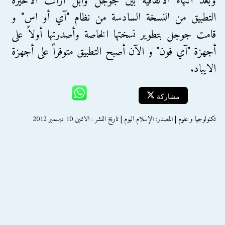
وبعد انتهاء الاتفاقية بين جوجل وآبل أزالت الأخيرة
التطبيق من النسخة السادسة من نظام "آي أو اس" و
قامت جوجل بتطوير نسختها الخاصة وأصدرتها أولاً على
أجهزة "آي فون" و الآن أصبح التطبيق متوفراً على أجهزة
الايباد.
مشاركة
تكنولوجيا و علوم | المصدر: الإسلام اليوم | تاريخ النشر : الاثنين 10 ديسمبر 2012