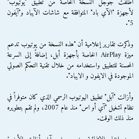
أطلقت جوجل النسخة الخاصة من تطبيق "يوتيوب"
لأجهزة "الآي باد" المتوافقة مع شاشات الآيباد و"آيفون
5".
وذكرت تقارير إعلامية أن "هذه النسخة من يوتيوب تدعم
ميزة AirPlay الخاصة بأجهزة أبل، إضافةً إلى السرعة
المحسنة للتطبيق واستخدامه من خلال تقنية التحكم الصوتي
الموجودة في الايفون و الايباد".
وأزالت "آبل" تطبيق اليوتيوب الرسمي الذي كان متوفراً في
نظام تشغيل "آي أو اس" منذ عام 2007، ولم تقم بتطويره
منذ ذلك الوقت.