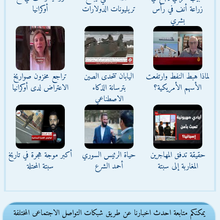
زراعة أنف في رأس
تريليونات الدولارات
أوكرانيا
بشري
لماذا هبط النفط وارتفعت
اليابان تتحدى الصين
تراجع مخزون صواريخ
الأسهم الأمريكية؟
بترسانة الذكاء
الاعتراض لدى أوكرانيا
الاصطناعي
حقيقة تدفق المهاجرين
حياة الرئيس السوري
أكبر موجة هجرة في تاريخ
المغاربة إلى سبتة
أحمد الشرع
سبتة المحتلة
يمكنكم متابعة احدث اخبارنا عن طريق شبكات التواصل الاجتماعى المختلفة