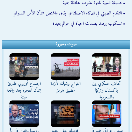
» عاصفة ثلجية نادرة تضرب محافظة يمنية
» التقدم الصيني في الذكاء الاصطناعي يقلق واشنطن بشأن الأمن السيبراني
» تلسكوب يرصد بصمات الحياة في عوالم بعيدة
صوت وصورة
تحالف عسكري بين
انفراج وشيك لأزمة
اجتماع أوروبي طارئ
باكستان وتركيا
مضيق هرمز
بشأن الهجرة بعد واقعة
والسعودية
سبتة
طبيب عراقي ينجح في
اقتصاد خفي يبتلع
روسيا وقعت في فخ