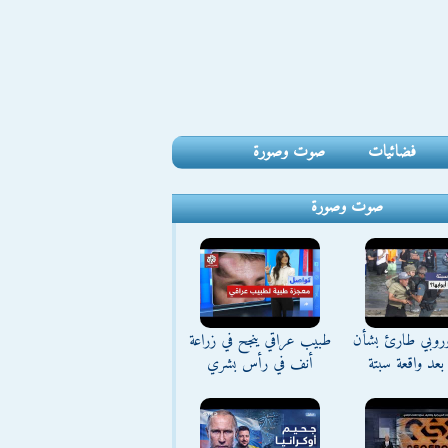
فضائيات
صوت وصورة
صوت وصورة
وروبي طارئ بشأن
طبيب عراقي ينجح في زراعة
بعد واقعة سبتة
أنف في رأس بشري