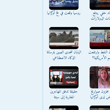
د خفي يبتلع
روسيا وقعت في فخ أوكرانيا
نات الدولارات
ط النفط وارتفعت
اليابان تتحدى الصين بترسانة
م الأمريكية؟
الذكاء الاصطناعي
مخزون صواريخ
حقيقة تدفق المهاجرين
ض لدى أوكرانيا
المغاربة إلى سبتة