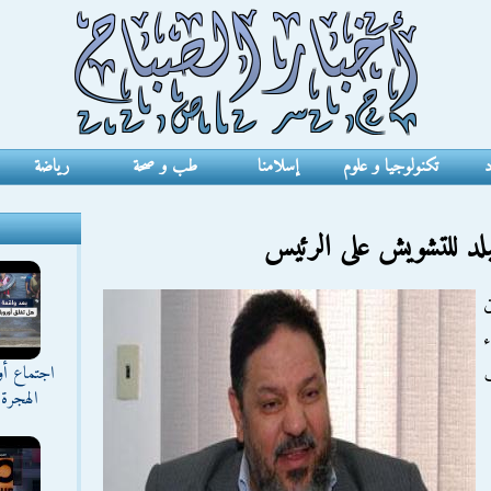
د
تكنولوجيا و علوم
إسلامنا
طب و صحة
رياضة
لد للتشويش على الرئيس
ء
اجتماع أ
ف
الهجرة 
 على