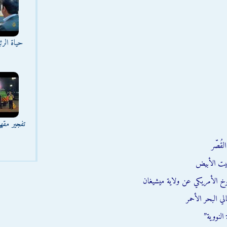
حياة الر
تفجير مقه
قُصّر
يت الأبيض
وخ الأمريكي عن ولاية ميشيغان
ي البحر الأحمر
النووية”