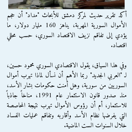
أكد تقرير حديث لمركز دمشق للأبحاث "مداد" أن حجم
الأموال السورية المهربة، يناهز 160 مليار دولار، ما
يؤدي إلى تفاقم نزيف الاقتصاد السوري، حسب محللي
اقتصاد.
وفي هذا السياق، يقول الاقتصادي السوري محمود حسين،
لـ "العربي الجديد" ربما الأهم أن نسأل لماذا تهرب أموال
السوريين من سورية، وهل أمنت حكومات بشار الأسد،
منذ صدور قانون الاستثمار عام 1991، مناخاً جاذباً
للاستثمار، أم أن رؤوس الأموال تهرب نتيجة المحاصصة
التي يفرضها نظام الأسد وأقاربه وتفاقم عمليات الفساد
خلال السنوات الست الماضية.