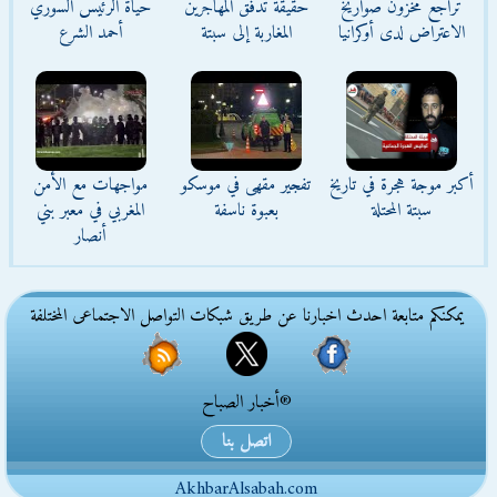
تراجع مخزون صواريخ
حقيقة تدفق المهاجرين
حياة الرئيس السوري
الاعتراض لدى أوكرانيا
المغاربة إلى سبتة
أحمد الشرع
أكبر موجة هجرة في تاريخ
تفجير مقهى في موسكو
مواجهات مع الأمن
سبتة المحتلة
بعبوة ناسفة
المغربي في معبر بني
أنصار
يمكنكم متابعة احدث اخبارنا عن طريق شبكات التواصل الاجتماعى المختلفة
®أخبار الصباح
اتصل بنا
AkhbarAlsabah.com