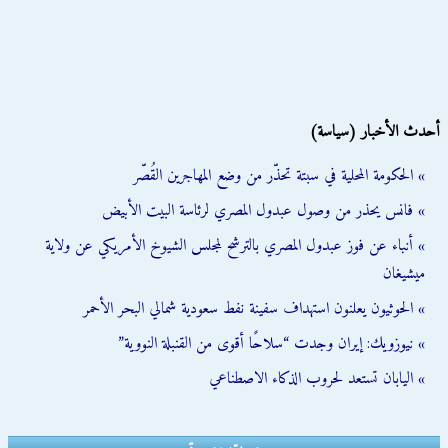
أحدث الأخبار (سياسة)
» الحكومة المحلية في سبتة تحذّر من وضع المهاجرين القُصّر
» فانس يحذر من وصول عبدول المصري لرئاسة البيت الأبيض
» أنباء عن فوز عبدول المصري بالترشح لمجلس الشيوخ الأمريكي عن ولاية
ميشيغان
» الحوثيون يعلنون استهداف سفينة نفط سعودية شمالي البحر الأحمر
» نيوزويك: إيران وجدت “سلاحًا أقوى من القنبلة النووية”
» اليابان تستعد لحروب الذكاء الاصطناعي