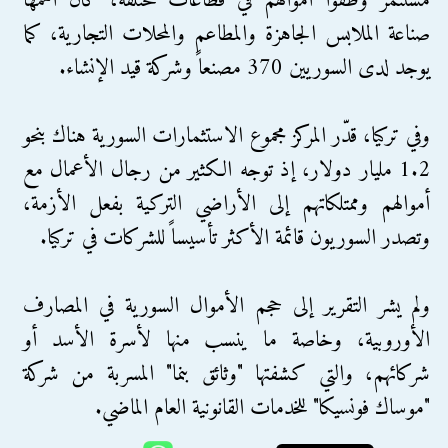
مستثمر وظفوا أموالهم في قطاعات مختلفة، كان أهمها
صناعة الملابس الجاهزة والمطاعم والمحلات التجارية، كما
يوجد لدى السوريين 370 مصنعاً وشركة قيد الإنشاء.
وفي تركيا، قدّر المركز مجموع الاستثمارات السورية هناك بنحو
1.2 مليار دولار، إذ توجه الكثير من رجال الأعمال مع
أموالهم وممتلكاتهم إلى الأراضي التركية بفعل الأزمة،
وتصدر السوريون قائمة الأكثر تأسيساً للشركات في تركيا.
ولم يشر التقرير إلى حجم الأموال السورية في المصارف
الأوروبية، وخاصة ما ينسب منها لأسرة الأسد أو
شركائهم، والتي كشفتها "وثائق بنما" المسربة من شركة
"موساك فونسيكا" للخدمات القانونية العام الماضي.