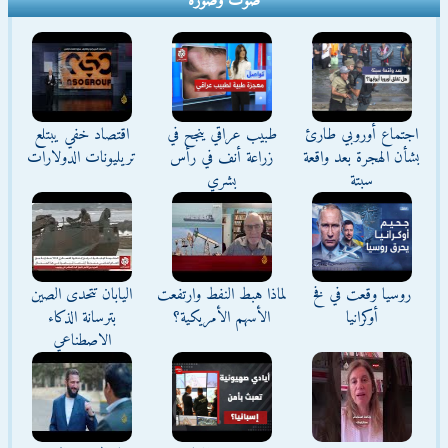
صوت وصورة
اجتماع أوروبي طارئ
طبيب عراقي ينجح في
اقتصاد خفي يبتلع
بشأن الهجرة بعد واقعة
زراعة أنف في رأس
تريليونات الدولارات
سبتة
بشري
روسيا وقعت في فخ
لماذا هبط النفط وارتفعت
اليابان تتحدى الصين
أوكرانيا
الأسهم الأمريكية؟
بترسانة الذكاء
الاصطناعي