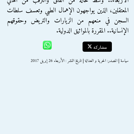
الأربعاء.. وسط حالة من القلق والترقب من أهالي
المعتقلين، الذين يواجهون الإهمال الطبي وتعسف سلطات
السجن في منعهم من الزيارات والتريض وحقوقهم
الإنسانية.. المقررة بالمواثيق الدولية.
مشاركة
سياسة | المصدر: الحرية و العدالة | تاريخ النشر : الأربعاء 26 إبريل 2017