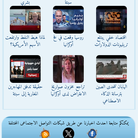
سبتة
بشري
اقتصاد خفي يبتلع
روسيا وقعت في فخ
لماذا هبط النفط وارتفعت
تريليونات الدولارات
أوكرانيا
الأسهم الأمريكية؟
اليابان تتحدى الصين
تراجع مخزون صواريخ
حقيقة تدفق المهاجرين
بترسانة الذكاء
الاعتراض لدى أوكرانيا
المغاربة إلى سبتة
الاصطناعي
يمكنكم متابعة احدث اخبارنا عن طريق شبكات التواصل الاجتماعى المختلفة