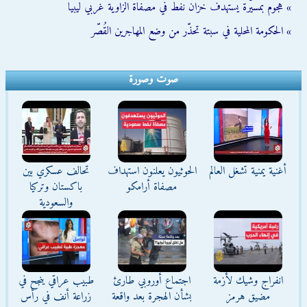
» هجوم بمسيّرة يستهدف خزان نفط في مصفاة الزاوية غربي ليبيا
» الحكومة المحلية في سبتة تحذّر من وضع المهاجرين القُصّر
صوت وصورة
أغنية يمنية تشغل العالم
الحوثيون يعلنون استهداف
تحالف عسكري بين
مصفاة أرامكو
باكستان وتركيا
والسعودية
انفراج وشيك لأزمة
اجتماع أوروبي طارئ
طبيب عراقي ينجح في
مضيق هرمز
بشأن الهجرة بعد واقعة
زراعة أنف في رأس