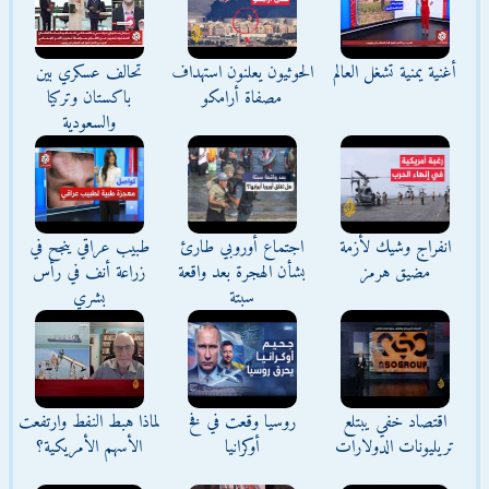
أغنية يمنية تشغل العالم
الحوثيون يعلنون استهداف
تحالف عسكري بين
مصفاة أرامكو
باكستان وتركيا
والسعودية
انفراج وشيك لأزمة
اجتماع أوروبي طارئ
طبيب عراقي ينجح في
مضيق هرمز
بشأن الهجرة بعد واقعة
زراعة أنف في رأس
سبتة
بشري
اقتصاد خفي يبتلع
روسيا وقعت في فخ
لماذا هبط النفط وارتفعت
تريليونات الدولارات
أوكرانيا
الأسهم الأمريكية؟