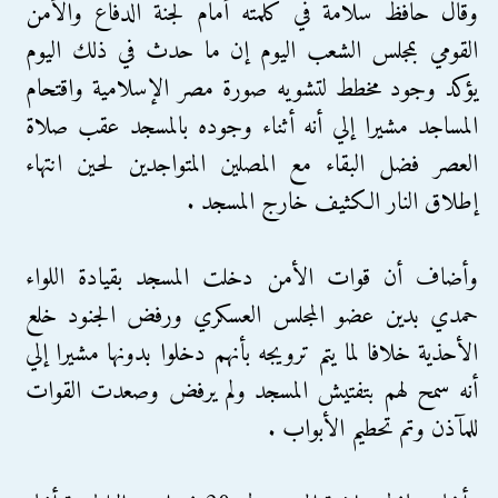
وقال حافظ سلامة في كلمته أمام لجنة الدفاع والأمن
القومي بمجلس الشعب اليوم إن ما حدث في ذلك اليوم
يؤكد وجود مخطط لتشويه صورة مصر الإسلامية واقتحام
المساجد مشيرا إلي أنه أثناء وجوده بالمسجد عقب صلاة
العصر فضل البقاء مع المصلين المتواجدين لحين انتهاء
إطلاق النار الكثيف خارج المسجد .
وأضاف أن قوات الأمن دخلت المسجد بقيادة اللواء
حمدي بدين عضو المجلس العسكري ورفض الجنود خلع
الأحذية خلافا لما يتم ترويجه بأنهم دخلوا بدونها مشيرا إلي
أنه سمح لهم بتفتيش المسجد ولم يرفض وصعدت القوات
للمآذن وتم تحطيم الأبواب .