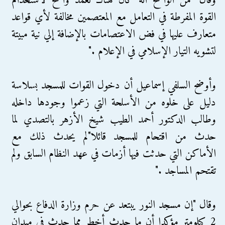
وقال "من الواضح أنه كان هناك تعمد واضح لاستخدام
القوة المفرطة في التعامل مع المعتصمين مخالفة لأي قواعد
متعارف عليها في فض الاعتصامات بالإضافة إلي نية مبيتة
لتشويه التيار الإسلامي في الإعلام ."
وأوضح السلفي إسماعيل أن دخول القوات للمسجد بسلاسة
دليل على خلوه من الأسلحة التي زعموا وجودها داخله
وطالب الدكتور أحمد الطيب شيخ الأزهر بالتصدي لما
حدث من اقتحام للمسجد قائلا"لم يحدث ذلك مع
الأماكن التي حدثت فيها أزمات في عهد النظام السابق ولم
تقتحم المساجد ."
وقال "إن مسجد النور يبتعد عن حرم وزارة الدفاع بحوالي
2 كيلومتر مؤكدا أن ما حدث أخطر مما حدث في ميدان