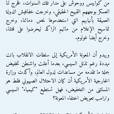
من كوابيس ووحوش على مدار تلك السنوات، فخرج لنا
العسكر بوجههم القبيح الحقيقي، وخرجت خفافيش الدولة
العميقة بأنيابهم التي استخدموها لمص دمائنا، وخرج
تماسيح الإعلام من مائهم الراكد ليحرضوا على قتلنا،
وخرج أيضا غولوم.
ويبدو أن المعونة الأمريكية إلى سلطات الانقلاب باتت
مهددة رغم تذلل السيسي، بعدما أعلنت واشنطن تخفيض
جملة ما تقدمه من مساعدات لدول العالم، وأكدت وزارة
الخارجية الأمريكية أن كيان الاحتلال الصهيوني فقط هو
المستثنى من التخفيض، فهل تستطيع "كيمياء" السيسي
وترامب تعويض اختفاء المعونة؟