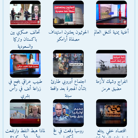
أغنية يمنية تشغل العالم
الحوثيون يعلنون استهداف
تحالف عسكري بين
مصفاة أرامكو
باكستان وتركيا
والسعودية
انفراج وشيك لأزمة
اجتماع أوروبي طارئ
طبيب عراقي ينجح في
مضيق هرمز
بشأن الهجرة بعد واقعة
زراعة أنف في رأس
سبتة
بشري
اقتصاد خفي يبتلع
روسيا وقعت في فخ
لماذا هبط النفط وارتفعت