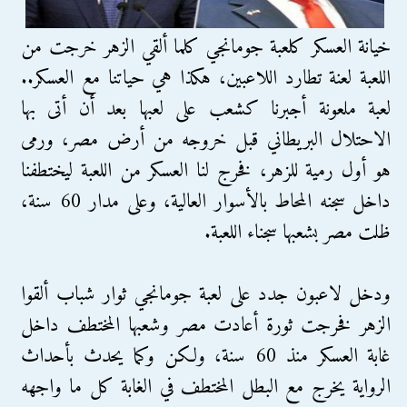
خيانة العسكر كلعبة جومانجي كلما ألقي الزهر خرجت من
اللعبة لعنة تطارد اللاعبين، هكذا هي حياتنا مع العسكر..
لعبة ملعونة أجبرنا كشعب على لعبها بعد أن أتى بها
الاحتلال البريطاني قبل خروجه من أرض مصر، ورمى
هو أول رمية للزهر، فخرج لنا العسكر من اللعبة ليختطفنا
داخل سجنه المحاط بالأسوار العالية، وعلى مدار 60 سنة،
ظلت مصر بشعبها سجناء اللعبة.
ودخل لاعبون جدد على لعبة جومانجي ثوار شباب ألقوا
الزهر فخرجت ثورة أعادت مصر وشعبها المختطف داخل
غابة العسكر منذ 60 سنة، ولكن وكما يحدث بأحداث
الرواية يخرج مع البطل المختطف في الغابة كل ما واجهه