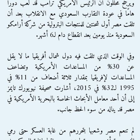
ويرجح محللون أن الرئيس الأمريكي ترامب قد لعب دورًا
هامًا في عودة التقارب السعودي مع الانقلاب بعد أن
تلقت مصر أول شحنتين للمنتجات البترولية من شركة أرامكو
السعودية منذ يومين بعد انقطاع دام لـ6 أشهر.
وفي الوقت الذي تلقت فيه دول شمال أفريقيا ما لا يقل
عن 30% من المساعدات الأمريكية وتضاعف
المساعدات لإفريقيا بمقدار ثلاثة أضعاف من 11% في
1995 لـ32% في 2015، أشارت صحيفة نيويورك تايمز
إلى أن أحد معامل الأبحاث الخاصة بالبحرية الأمريكية في
مصر قد يناله من سوء الحظ جانب.
لم تنعم مصر وشعبها بتحررهم من غابة العسكر حتى رمي