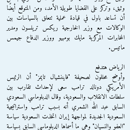
وثيق، وتركز على القضايا طويلة الأمد، ومن المتوقع أيضًا
أن تساعد باول في قيادة عملية تتعلق بالسياسات بين
الوكالات مع وزير الخارجية ريكس تريلسون ومدير
المخابرات المركزية مايك بومبيو ووزير الدفاع جيمس
ماتيس.
الرياض هتدفع
وأوضح محللون لصحيفة "فايننشيال تايمز" أن الرئيس
الأمريكي دونالد ترامب سعى لإحداث تقارب بين
سلطات الانقلاب والسعودية، وقال الدبلوماسي السعودي
السابق عبد الله الشمري أنه بسبب ترامب واستراتيجية
السعودية الجديدة لمواجهة إيران اتخذت السعودية سياسة
"العفو والنسيان" وهي ما أسماها الدبلوماسي السابق بسياسة