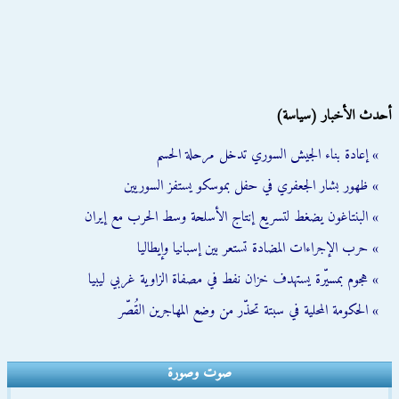
أحدث الأخبار (سياسة)
» إعادة بناء الجيش السوري تدخل مرحلة الحسم
» ظهور بشار الجعفري في حفل بموسكو يستفز السوريين
» البنتاغون يضغط لتسريع إنتاج الأسلحة وسط الحرب مع إيران
» حرب الإجراءات المضادة تستعر بين إسبانيا وإيطاليا
» هجوم بمسيّرة يستهدف خزان نفط في مصفاة الزاوية غربي ليبيا
» الحكومة المحلية في سبتة تحذّر من وضع المهاجرين القُصّر
صوت وصورة