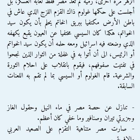
الزهر مرة أخرى، رمية لم تعد مصر فقط لغابة العسكر، بل
أجلست على حكمها غولوم ذاك القزم اللزج الذي عاش في
باطن الأرض مكتفيا ببريق الخاتم يحلم بأن يكون سيد
الخواتم، هكذا كان السيسي مختفيا عن العيون يقبع بكهفه
الذي وضعته فيه اسرائيل ومعه حلمه أن يكون سيد الخواتم
أو الرئيس، الى أن أتوا به في غفلة من الثوار الذين نجحوا
في تفتيت صفوفهم، فيقوم بانقلاب على احلام الثورة
والشرعية. قام الغولوم أو السيسي بما لم تقم به اللعنات
السابقة.
- تنازل عن حصة مصر في ماء النيل وحقول الغاز
وجزيرتي تيران وصنافير وما خفي كان أعظم.
- صارت مصر متناهية التقزم على الصعيد العربي
والافريقي.