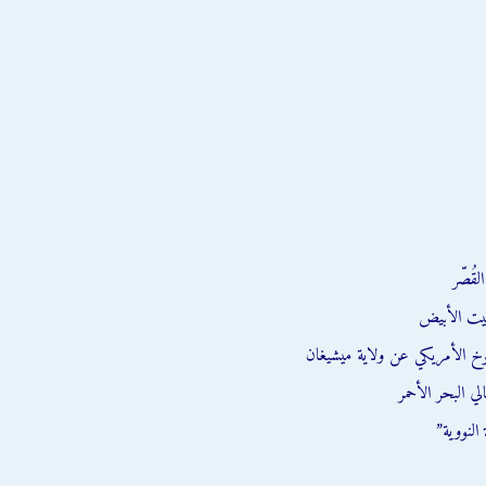
قُصّر
يت الأبيض
وخ الأمريكي عن ولاية ميشيغان
ي البحر الأحمر
النووية”