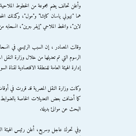
وأعلن تحالف يضم مجموعة من الخطوط الملاحية ال
هما "نيبوني ياسان كايشا" و"مول"، وكذلك الخ
لاين"، والخط الملاحي "إيفر جرين"، انسحابه من مو
وقالت المصادر ، إن السبب الرئيسي في انسح
الرسوم التي تم تعديلها من خلال وزارة النقل 
إدارة الهيئة العامة للمنطقة الاقتصادية لقناة الس
كما أضافت بعض التعديلات الخاصة بالضوابط ال
البحث عن موانئ بديلة.
وفي تحرك عاجل وسريع، أعلن رئيس الهيئة العا