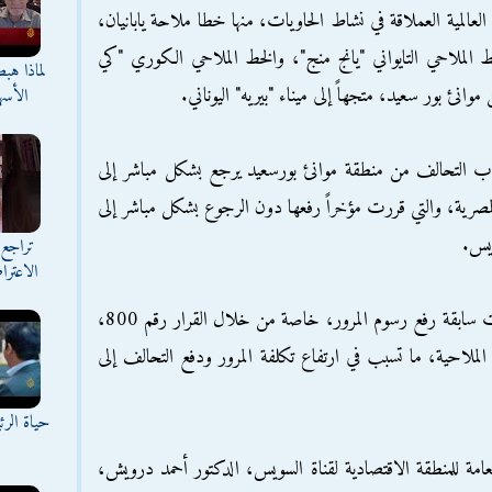
عالمية العملاقة في نشاط الحاويات، منها خطا ملاحة يابانيان،
ط الملاحي التايواني "يانج منج"، والخط الملاحي الكوري "كي
لماذا هب
انئ بور سعيد، متجهاً إلى ميناء "بيريه" اليوناني.
الأسه
اب التحالف من منطقة موانئ بورسعيد يرجع بشكل مباشر إلى
المصرية، والتي قررت مؤخراً رفعها دون الرجوع بشكل مباشر إلى
ويس.
تراجع 
الاعترا
وكانت وزارة النقل المصرية قد قررت في أوقات سابقة رفع رسوم المرور، خاصة من خلال القرار رقم 800،
ملاحية، ما تسبب في ارتفاع تكلفة المرور ودفع التحالف إلى
حياة الر
مة للمنطقة الاقتصادية لقناة السويس، الدكتور أحمد درويش،