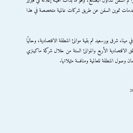
كم السفن لتداول البضائع، وهو ما بدأت الهيئة إعلانه في فبراير
م خدمات تموين السفن عن طريق شركات عالمية متخصصة في هذا
 ميناء شرق بورسعيد ثم بقية موانئ المنطقة الاقتصادية، وحاليًا
مناطق الاقتصادية الأربع والموانئ الستة من خلال شركة ماكينزي
 وصول المنطقة للعالمية ومنافسة مثيلاتها.