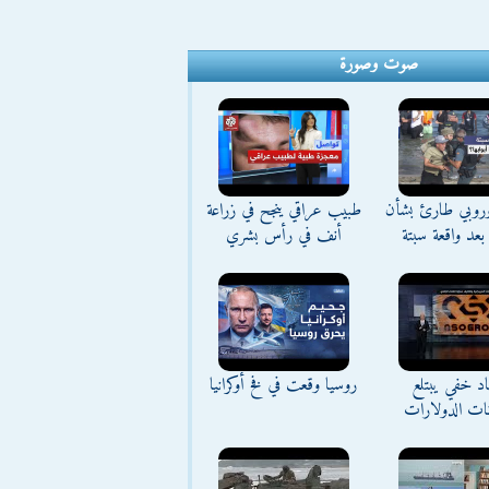
صوت وصورة
وروبي طارئ بشأن
طبيب عراقي ينجح في زراعة
بعد واقعة سبتة
أنف في رأس بشري
د خفي يبتلع
روسيا وقعت في فخ أوكرانيا
نات الدولارات