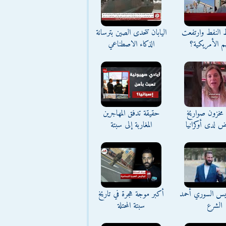
ط النفط وارتفعت
اليابان تتحدى الصين بترسانة
م الأمريكية؟
الذكاء الاصطناعي
مخزون صواريخ
حقيقة تدفق المهاجرين
ض لدى أوكرانيا
المغاربة إلى سبتة
ئيس السوري أحمد
أكبر موجة هجرة في تاريخ
الشرع
سبتة المحتلة