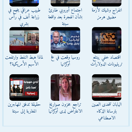
انفراج وشيك لأزمة
اجتماع أوروبي طارئ
طبيب عراقي ينجح في
مضيق هرمز
بشأن الهجرة بعد واقعة
زراعة أنف في رأس
سبتة
بشري
اقتصاد خفي يبتلع
روسيا وقعت في فخ
لماذا هبط النفط وارتفعت
تريليونات الدولارات
أوكرانيا
الأسهم الأمريكية؟
اليابان تتحدى الصين
تراجع مخزون صواريخ
حقيقة تدفق المهاجرين
بترسانة الذكاء
الاعتراض لدى أوكرانيا
المغاربة إلى سبتة
الاصطناعي