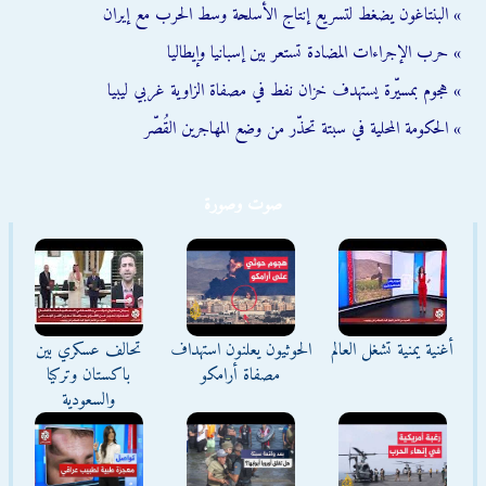
» البنتاغون يضغط لتسريع إنتاج الأسلحة وسط الحرب مع إيران
» حرب الإجراءات المضادة تستعر بين إسبانيا وإيطاليا
» هجوم بمسيّرة يستهدف خزان نفط في مصفاة الزاوية غربي ليبيا
» الحكومة المحلية في سبتة تحذّر من وضع المهاجرين القُصّر
صوت وصورة
أغنية يمنية تشغل العالم
الحوثيون يعلنون استهداف
تحالف عسكري بين
مصفاة أرامكو
باكستان وتركيا
والسعودية