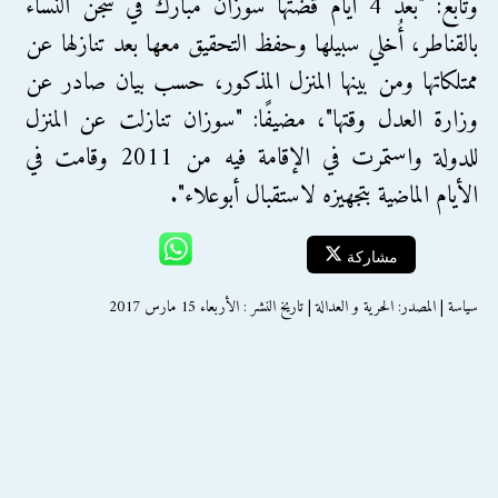
وتابع: "بعد 4 أيام قضتها سوزان مبارك في سجن النساء
بالقناطر، أُخلي سبيلها وحفظ التحقيق معها بعد تنازلها عن
ممتلكاتها ومن بينها المنزل المذكور، حسب بيان صادر عن
وزارة العدل وقتها"، مضيفًا: "سوزان تنازلت عن المنزل
للدولة واستمرت في الإقامة فيه من 2011 وقامت في
الأيام الماضية بتجهيزه لاستقبال أبوعلاء".
مشاركة
سياسة | المصدر: الحرية و العدالة | تاريخ النشر : الأربعاء 15 مارس 2017